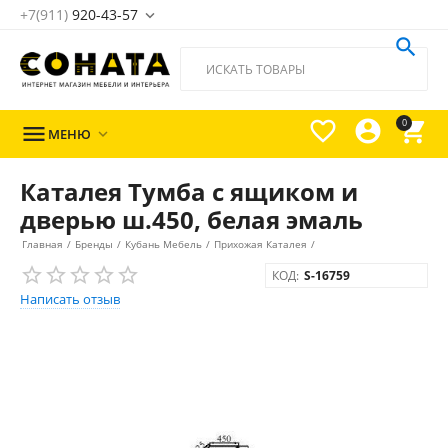
+7(911)
920-43-57





0

МЕНЮ

Каталея Тумба с ящиком и
дверью ш.450, белая эмаль
Главная
/
Бренды
/
Кубань Мебель
/
Прихожая Каталея
/
КОД:
S-16759
Написать отзыв