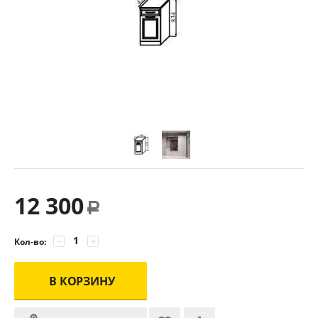
12 300
Р
−
+
Кол-во:
В КОРЗИНУ