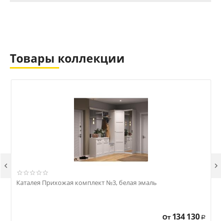
Товары коллекции


Каталея Прихожая комплект №3, белая эмаль
К
134 130
От
Р