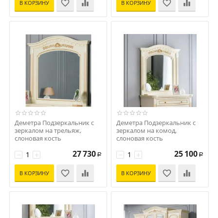
В КОРЗИНУ
В КОРЗИНУ
Деметра Подзеркальник с
Деметра Подзеркальник с
зеркалом на трельяж,
зеркалом на комод,
слоновая кость
слоновая кость
Код: S-16709
Код: S-16708
27 730
25 100
−
+
−
+
Р
Р
В КОРЗИНУ
В КОРЗИНУ