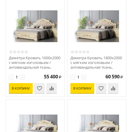
Деметра Кровать 1600x2000
Деметра Кровать 1800x2000
с мягким изголовьем /
с мягким изголовьем /
антивандальная ткань,
антивандальная ткань,
слоновая кость
слоновая кость
55 400
60 590
Код: S-16717
−
+
Код: S-16716
−
+
Р
Р
В КОРЗИНУ
В КОРЗИНУ