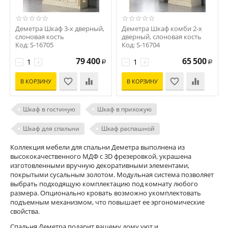
Деметра Шкаф 3-х дверный,
Деметра Шкаф комби 2-х
слоновая кость
дверный, слоновая кость
Код: S-16705
Код: S-16704
79 400
65 500
−
+
−
+
Р
Р
В КОРЗИНУ
В КОРЗИНУ
Шкаф в гостиную
Шкаф в прихожую
Шкаф для спальни
Шкаф распашной
Коллекция мебели для спальни Деметра выполнена из
высококачественного МДФ с 3D фрезеровкой, украшена
изготовленными вручную декоративными элементами,
покрытыми сусальным золотом. Модульная система позволяет
выбрать подходящую комплектацию под комнату любого
размера. Опционально кровать возможно укомплектовать
подъемным механизмом, что повышает ее эргономические
свойства.
Спальня Деметра подарит вашему дому уют и