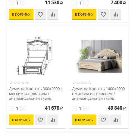
11 530
7 400
−
+
−
+
Р
Р
В КОРЗИНУ
В КОРЗИНУ
Деметра Кровать 900x2000 с
Деметра Кровать 1400x2000
мягким изголовьем /
с мягким изголовьем /
антивандальная ткань,
антивандальная ткань,
слоновая кость
слоновая кость
41 670
49 840
Код: S-16719
−
+
Код: S-16718
−
+
Р
Р
В КОРЗИНУ
В КОРЗИНУ