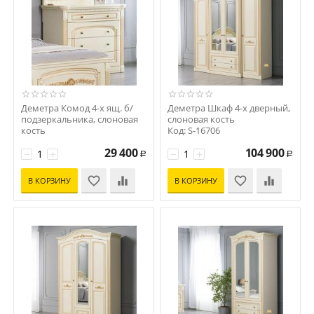
Деметра Комод 4-х ящ. б/
Деметра Шкаф 4-х дверный,
подзеркальника, слоновая
слоновая кость
кость
Код: S-16706
Код: S-16707
29 400
104 900
−
+
−
+
Р
Р
В КОРЗИНУ
В КОРЗИНУ