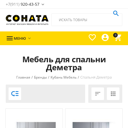
+7(911)
920-43-57





0

МЕНЮ

Мебель для спальни
Деметра
/
/
/
Спальня Деметра
Главная
Бренды
Кубань Мебель


