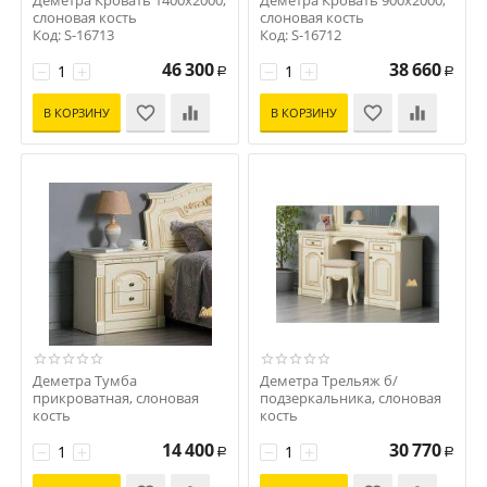
Деметра Кровать 1400x2000,
Деметра Кровать 900x2000,
слоновая кость
слоновая кость
Код: S-16713
Код: S-16712
46 300
38 660
−
+
−
+
Р
Р
В КОРЗИНУ
В КОРЗИНУ
Деметра Тумба
Деметра Трельяж б/
прикроватная, слоновая
подзеркальника, слоновая
кость
кость
Код: S-16711
Код: S-16710
14 400
30 770
−
+
−
+
Р
Р