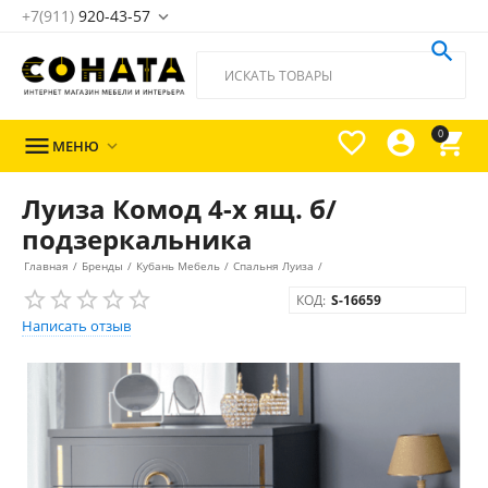
+7(911)
920-43-57





0

МЕНЮ

Луиза Комод 4-х ящ. б/
подзеркальника
Главная
/
Бренды
/
Кубань Мебель
/
Спальня Луиза
/
КОД:
S-16659
Написать отзыв