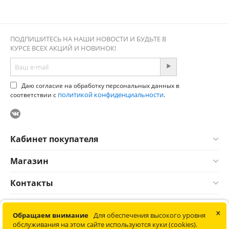
ПОДПИШИТЕСЬ НА НАШИ НОВОСТИ И БУДЬТЕ В
КУРСЕ ВСЕХ АКЦИЙ И НОВИНОК!
Даю согласие на обработку персональных данных в
политикой конфиденциальности
соответствии с
.
Кабинет покупателя
Магазин
Контакты
×
© 2012-2026 Соната. Все права защищены. Информация сайта
Обращаем внимание
Для обеспечения высокого уровня
защищена законом об авторских правах. Не является
обслуживания на этом сайте используются куки (cookies).