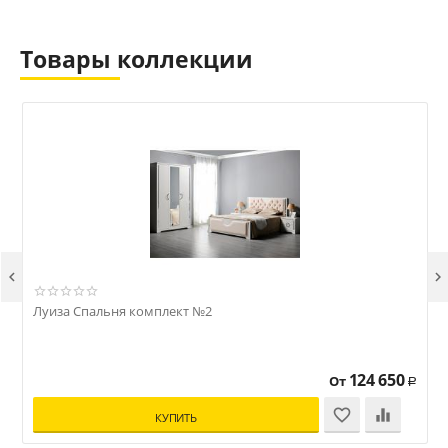
Товары коллекции


Луиза Спальня комплект №2
124 650
От
Р
КУПИТЬ