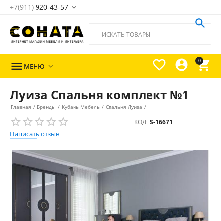
+7(911)
920-43-57





0

МЕНЮ

Луиза Спальня комплект №1
Главная
/
Бренды
/
Кубань Мебель
/
Спальня Луиза
/
КОД:
S-16671
Написать отзыв