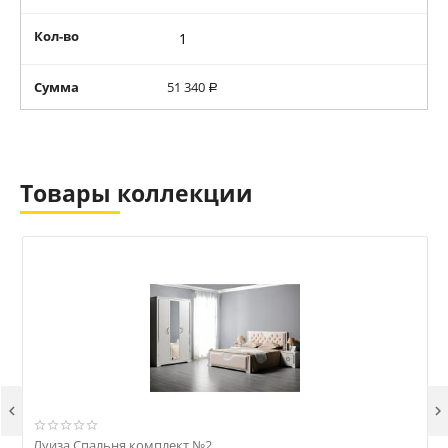
Кол-во
Сумма
51 340
Р
Товары коллекции


Луиза Спальня комплект №2
Л