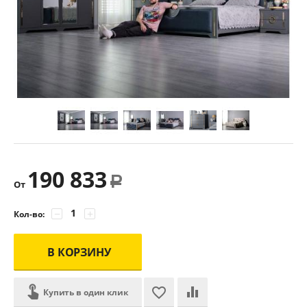
190 833
Р
От
−
+
Кол-во:
В КОРЗИНУ
Купить в один клик