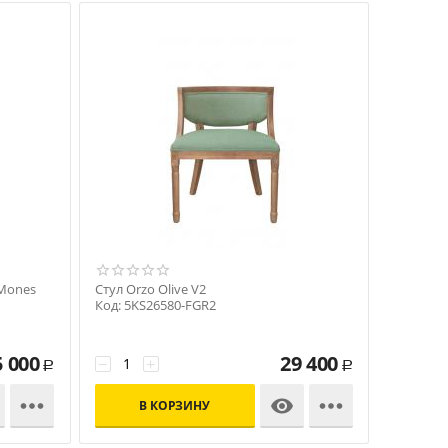
 Mones
Стул Orzo Olive V2
Код: 5KS26580-FGR2
5 000
29 400
−
+
Р
Р



В КОРЗИНУ