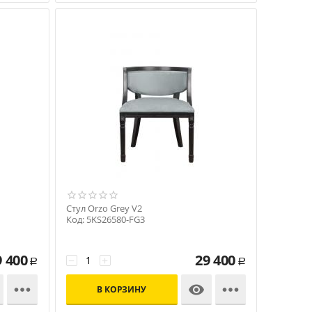
Стул Orzo Grey V2
Код: 5KS26580-FG3
9 400
29 400
−
+
Р
Р



В КОРЗИНУ