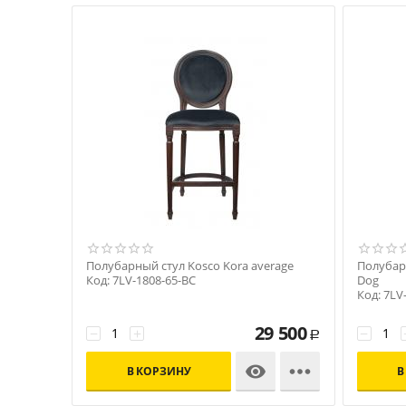
Полубарный стул Kosco Kora average
Полубарн
Код: 7LV-1808-65-BC
Dog
Код: 7LV
29 500
−
+
−
Р


В КОРЗИНУ
В