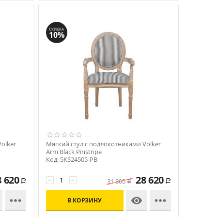
СКИДКА
10%
olker
Мягкий стул с подлокотниками Volker
Arm Black Pinstripe
Код: 5KS24505-PB
8 620
28 620
−
+
31 800
Р
Р
Р



В КОРЗИНУ