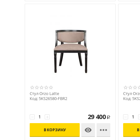
Стул Orzo Latte
Стул Orz
Код: 5KS26580-FBR2
Код: 5KS
29 400
−
+
−
Р


В КОРЗИНУ
В