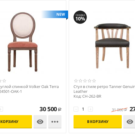
NEW
СКИДКА
10%
руглой спинкой Volker Oak Terra
Стул в стиле ретро Tanner Genui
24501-OAK-1
Leather
Код: CH-262-BR
30 500
2
+
−
+
31 000
Р
Р



 КОРЗИНУ
В КОРЗИНУ