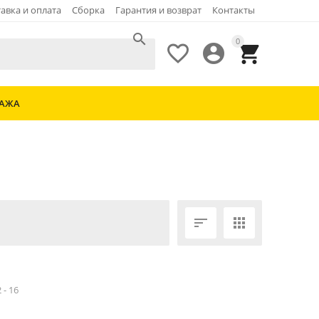
авка и оплата
Сборка
Гарантия и возврат
Контакты

0



ДАЖА


 - 16