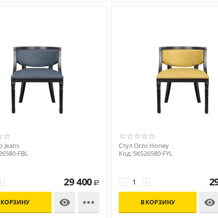
o Jeans
Стул Orzo Honey
26580-FBL
Код: 5KS26580-FYL
29 400
2
+
−
+
Р



 КОРЗИНУ
В КОРЗИНУ