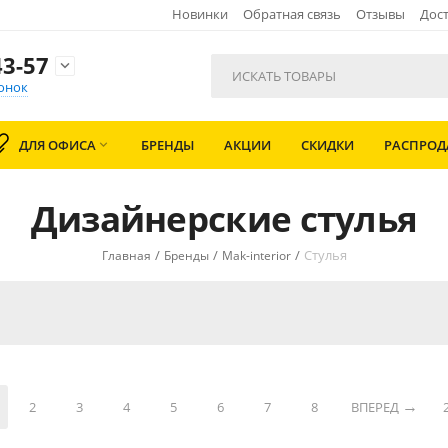
Новинки
Обратная связь
Отзывы
Дост
3-57

онок
ДЛЯ ОФИСА
БРЕНДЫ
АКЦИИ
СКИДКИ
РАСПРО

Дизайнерские стулья
/
/
/
Стулья
Главная
Бренды
Mak-interior
2
3
4
5
6
7
8
ВПЕРЕД
2