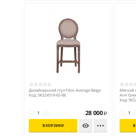
Дизайнерский стул Filon Average Beige
Мягкий с
Код: 5KS24519-65-BE
Arm Gre
Код: 5KS
28 000
−
+
−
Р


В КОРЗИНУ
В