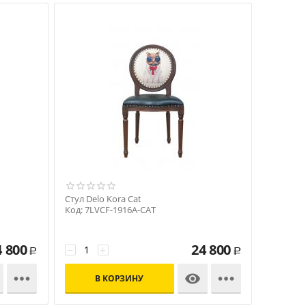
Стул Delo Kora Cat
Код: 7LVCF-1916A-CAT
4 800
24 800
−
+
Р
Р



В КОРЗИНУ