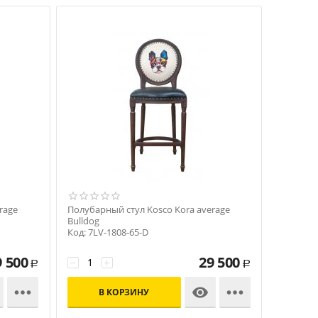
rage
Полубарный стул Kosco Kora average
Bulldog
Код: 7LV-1808-65-D
9 500
29 500
−
+
Р
Р



В КОРЗИНУ