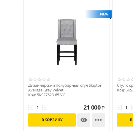
NEW
Дизайнерский полубарный стул Skipton
Стул с к
Average Grey Velvet
Код: 5KS
Код: 5KS27623-65-VG
21 000
−
+
−
Р


В КОРЗИНУ
В