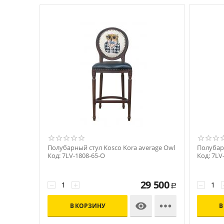
Полубарный стул Kosco Kora average Owl
Полубарн
Код: 7LV-1808-65-O
Код: 7LV
29 500
−
+
−
Р


В КОРЗИНУ
В