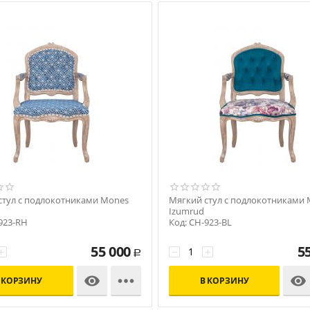
стул с подлокотниками Mones
Мягкий стул с подлокотниками
Izumrud
923-RH
Код: CH-923-BL
55 000
5
+
−
+
Р



 КОРЗИНУ
В КОРЗИНУ