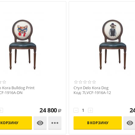
 Kora Bulldog Print
Стул Delo Kora Dog
CF-1916A-DN
Код: 7LVCF-1916A-12
24 800
2
+
−
+
Р



 КОРЗИНУ
В КОРЗИНУ