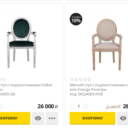
СКИДКА
10%
тул с подлокотниками Volker
Мягкий стул с подлокотниками V
en
Arm Orange Pinstripe
24505-GR
Код: 5KS24505-POR
26 000
2
+
−
+
31 800
Р
Р



 КОРЗИНУ
В КОРЗИНУ