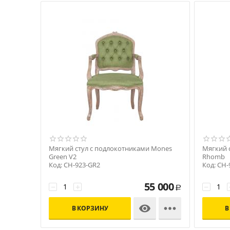
Мягкий стул с подлокотниками Mones
Мягкий 
Green V2
Rhomb
Код: CH-923-GR2
Код: CH-
55 000
−
+
−
Р


В КОРЗИНУ
В