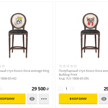
ый стул Kosco Kora average King
Полубарный стул Kosco Kora ave
Bulldog Print
-1808-65-KD
Код: 7LV-1808-65-DN
29 500
2
+
−
+
Р



 КОРЗИНУ
В КОРЗИНУ