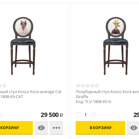
ый стул Kosco Kora average Cat
Полубарный стул Kosco Kora ave
-1808-65-CAT
Giraffe
Код: 7LV-1808-65-G
29 500
2
+
−
+
Р



 КОРЗИНУ
В КОРЗИНУ