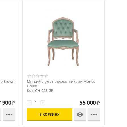
ne Brown
Мягкий стул с подлокотниками Mones
Green
Код: CH-923-GR
7 900
55 000
−
+
Р
Р



В КОРЗИНУ