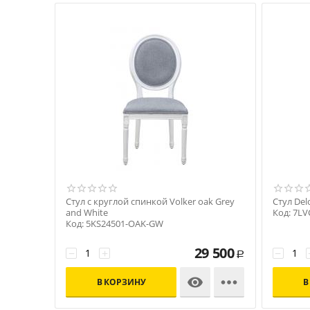
Стул с круглой спинкой Volker oak Grey
Стул Delo
and White
Код: 7LV
Код: 5KS24501-OAK-GW
29 500
−
+
−
Р


В КОРЗИНУ
В