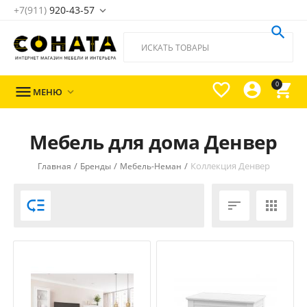
+7(911)
920-43-57





0

МЕНЮ

Мебель для дома Денвер
/
/
/
Коллекция Денвер
Главная
Бренды
Мебель-Неман


