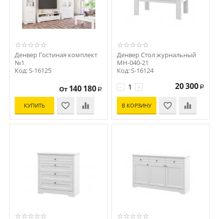
Денвер Гостиная комплект
Денвер Стол журнальный
№1
МН-040-21
Код: S-16125
Код: S-16124
20 300
−
+
140 180
От
Р
Р
КУПИТЬ
В КОРЗИНУ