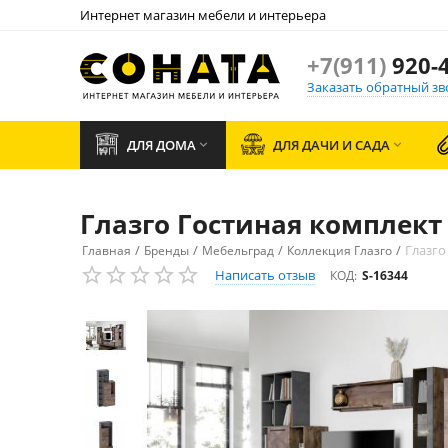
Интернет магазин мебели и интерьера
+7(911)
920-4
Заказать обратный зв
ДЛЯ ДОМА
ДЛЯ ДАЧИ И САДА


Глазго Гостиная комплект
/
/
/
/
Глазго
Главная
Бренды
Мебельград
Коллекция Глазго
Написать отзыв
КОД:
S-16344