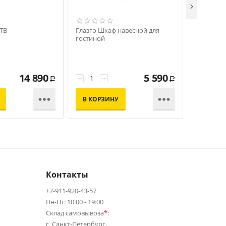

 ТВ
Глазго Шкаф навесной для
Глазго Шк
гостиной
гостиной
14 890
5 590
−
+
−
+
Р
Р


В КОРЗИНУ
В КОР
Контакты
+7-911-920-43-57
Пн-Пт: 10:00 - 19:00
Склад самовывоза
*
:
г. Санкт-Петербург,