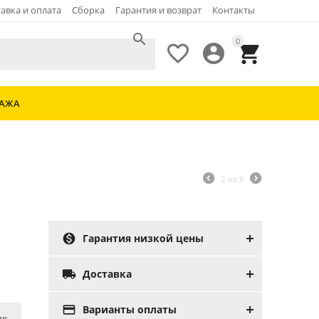
авка и оплата
Сборка
Гарантия и возврат
Контакты

0



ДАЖА
2
из
8

Гарантия низкой цены

Доставка

Варианты оплаты
ик