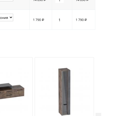
1 790
1 790
Р
Р