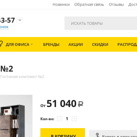
Новинки
Обратная связь
Отзывы
Дост
3-57

онок
ДЛЯ ОФИСА
БРЕНДЫ
АКЦИИ
СКИДКИ
РАСПРО

 №2
 Гостиная комплект №2
51 040
Р
От
−
+
Кол-во:
В КОРЗИНУ
Купить в один кл