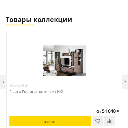
Товары коллекции


Глазго Гостиная комплект №2
Г
51 040
От
Р
КУПИТЬ