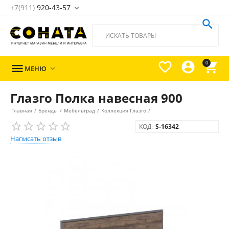
+7(911)
920-43-57





0

МЕНЮ

Глазго Полка навесная 900
Главная
/
Бренды
/
Мебельград
/
Коллекция Глазго
/
КОД:
S-16342
Написать отзыв