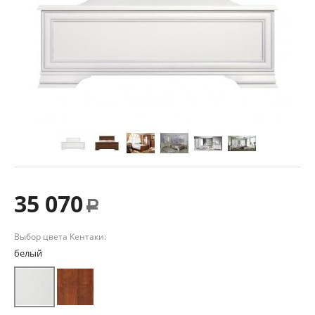
35 070
Р
Выбор цвета Кентаки:
белый