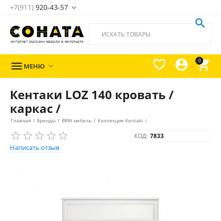
+7(911)
920-43-57





0

МЕНЮ

Кентаки LOZ 140 кровать /
каркас /
Главная
/
Бренды
/
BRW мебель
/
Коллекция Kentaki
/
КОД:
7833
Написать отзыв