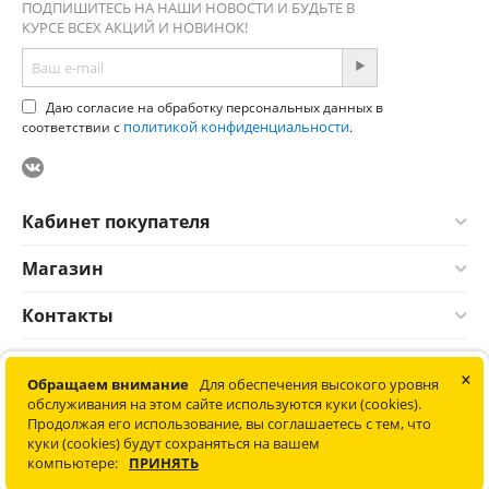
ПОДПИШИТЕСЬ НА НАШИ НОВОСТИ И БУДЬТЕ В
КУРСЕ ВСЕХ АКЦИЙ И НОВИНОК!
Даю согласие на обработку персональных данных в
политикой конфиденциальности
соответствии с
.
Кабинет покупателя
Магазин
Контакты
×
© 2012-2026 Соната. Все права защищены. Информация сайта
Обращаем внимание
Для обеспечения высокого уровня
защищена законом об авторских правах. Не является
обслуживания на этом сайте используются куки (cookies).
публичной офертой.
Продолжая его использование, вы соглашаетесь с тем, что
Политика конфиденциальности обработки персональных
куки (cookies) будут сохраняться на вашем
данных
компьютере:
ПРИНЯТЬ