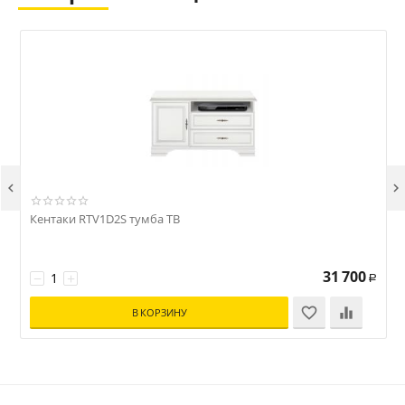


Кентаки RTV1D2S тумба ТВ
31 700
−
+
Р
В КОРЗИНУ