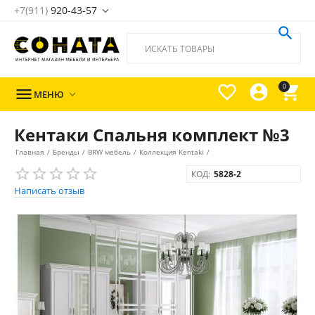
+7(911)
920-43-57





0

МЕНЮ

Кентаки Спальня комплект №3
Главная
/
Бренды
/
BRW мебель
/
Коллекция Kentaki
/
КОД:
5828-2
Написать отзыв