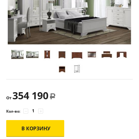
354 190
Р
От
−
+
Кол-во:
В КОРЗИНУ