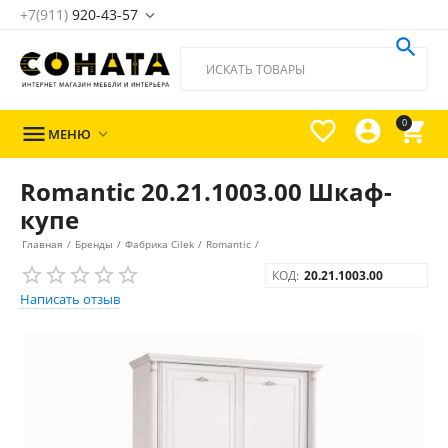
+7(911)
920-43-57





0

МЕНЮ

Romantic 20.21.1003.00 Шкаф-
купе
Главная
/
Бренды
/
Фабрика Cilek
/
Romantic
/
КОД:
20.21.1003.00
Написать отзыв