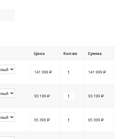
Цена
Кол-во
Сумма
141 999
141 999
Р
Р
93 199
93 199
Р
Р
65 399
65 399
Р
Р