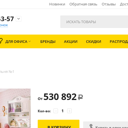
Новинки
Обратная связь
Отзывы
Дост
3-57

онок
ДЛЯ ОФИСА
БРЕНДЫ
АКЦИИ
СКИДКИ
РАСПРО

льня №1
530 892
Р
От
−
+
Кол-во:
В КОРЗИНУ
Купить в один кл