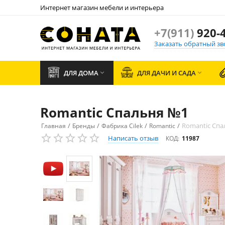
Интернет магазин мебели и интерьера
+7(911)
920-4
Заказать обратный зв
ДЛЯ ДОМА
ДЛЯ ДАЧИ И САДА


Romantic Спальня №1
/
/
/
/
Romantic Спа
Главная
Бренды
Фабрика Cilek
Romantic
Написать отзыв
КОД:
11987