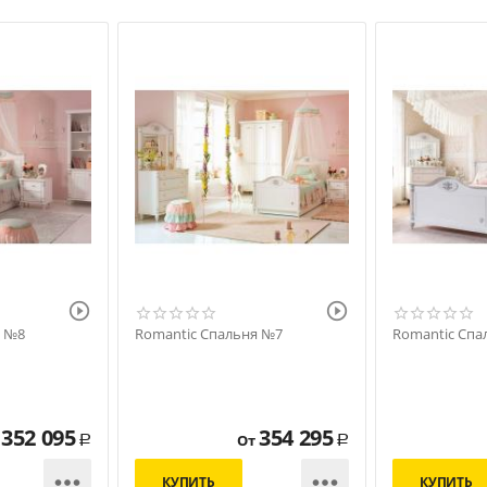


я №8
Romantic Спальня №7
Romantic Спа
352 095
354 295
От
Р
Р


КУПИТЬ
КУПИТЬ