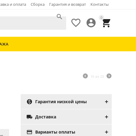
авка и оплата
Сборка
Гарантия и возврат
Контакты

0



ДАЖА
16
из
23

Гарантия низкой цены

Доставка

Варианты оплаты
ик