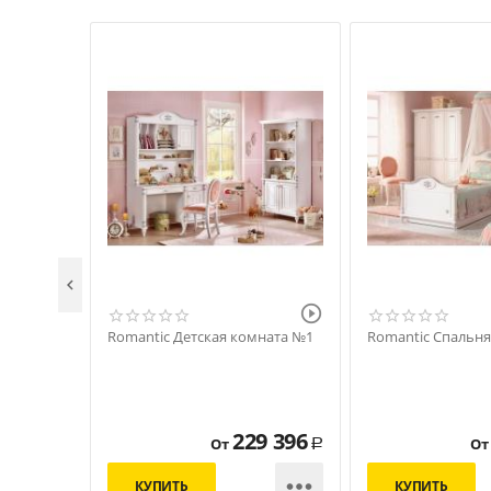


Romantic Детская комната №1
Romantic Спальн
229 396
От
От
Р

КУПИТЬ
КУПИТЬ