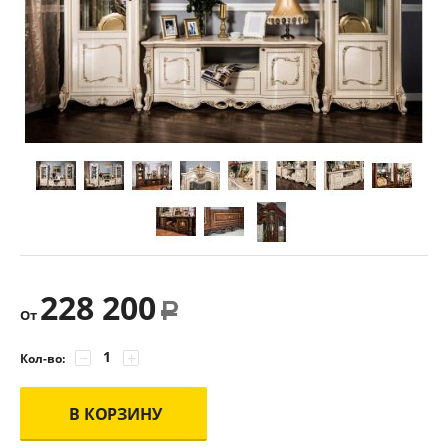
228 200
Р
От
−
+
Кол-во:
В КОРЗИНУ