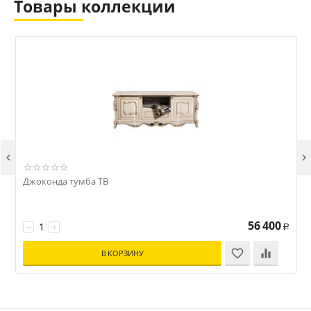
Товары коллекции


Джоконда тумба ТВ
56 400
−
+
Р
В КОРЗИНУ