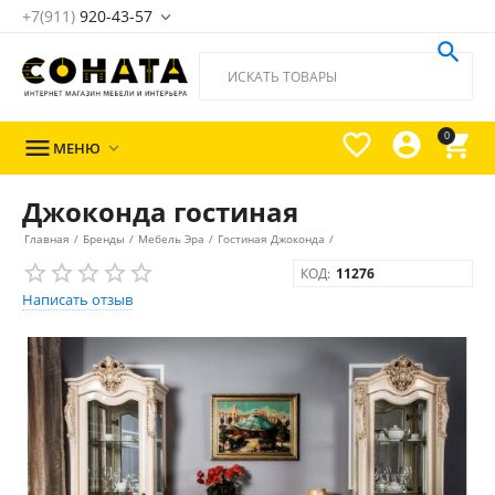
+7(911)
920-43-57





0

МЕНЮ

Джоконда гостиная
Главная
/
Бренды
/
Мебель Эра
/
Гостиная Джоконда
/
КОД:
11276
Написать отзыв