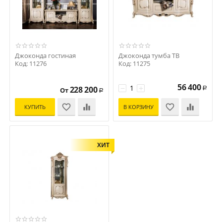
Джоконда гостиная
Джоконда тумба ТВ
Код: 11276
Код: 11275
56 400
−
+
228 200
От
Р
Р
КУПИТЬ
В КОРЗИНУ
ХИТ