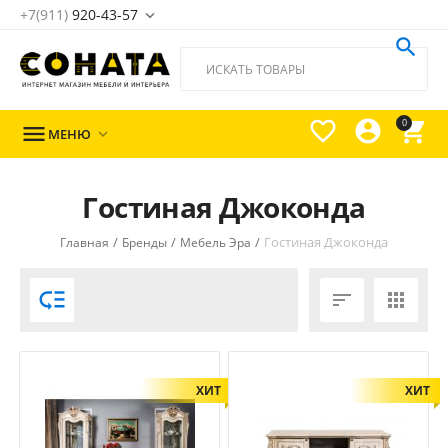
+7(911)
920-43-57





0

МЕНЮ

Гостиная Джоконда
/
/
/
Гостиная Джоконда
Главная
Бренды
Мебель Эра



ХИТ
ХИТ