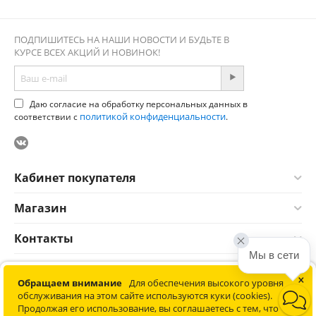
ПОДПИШИТЕСЬ НА НАШИ НОВОСТИ И БУДЬТЕ В
КУРСЕ ВСЕХ АКЦИЙ И НОВИНОК!
Даю согласие на обработку персональных данных в
политикой конфиденциальности
соответствии с
.
Кабинет покупателя
Магазин
Контакты
Мы в сети
×
© 2012-2026 Соната. Все права защищены. Информация сайта
Обращаем внимание
Для обеспечения высокого уровня
защищена законом об авторских правах. Не является
обслуживания на этом сайте используются куки (cookies).
публичной офертой.
Продолжая его использование, вы соглашаетесь с тем, что