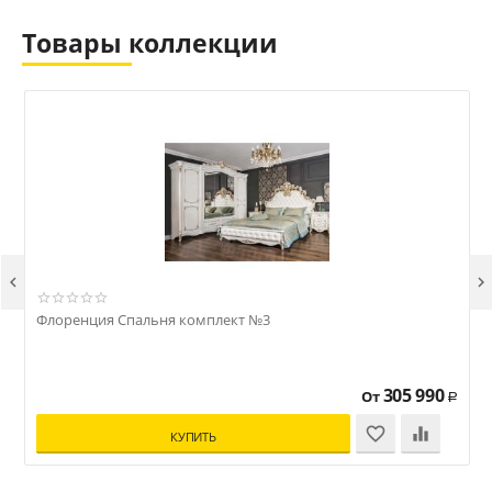
Товары коллекции


Флоренция Спальня комплект №3
305 990
От
Р
КУПИТЬ