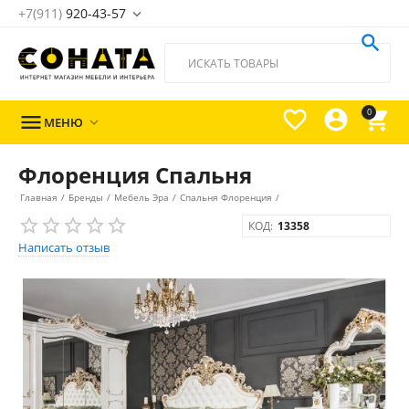
+7(911)
920-43-57





0

МЕНЮ

Флоренция Спальня
Главная
/
Бренды
/
Мебель Эра
/
Спальня Флоренция
/
КОД:
13358
Написать отзыв