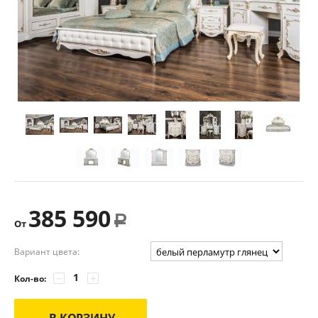
385 590
Р
От
Вариант цвета:
−
+
Кол-во:
В КОРЗИНУ