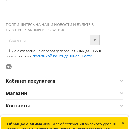
ПОДПИШИТЕСЬ НА НАШИ НОВОСТИ И БУДЬТЕ В
КУРСЕ ВСЕХ АКЦИЙ И НОВИНОК!
Даю согласие на обработку персональных данных в
политикой конфиденциальности
соответствии с
.
Кабинет покупателя
Магазин
Контакты
×
© 2012-2026 Соната. Все права защищены. Информация сайта
Обращаем внимание
Для обеспечения высокого уровня
защищена законом об авторских правах. Не является