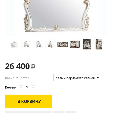
26 400
Р
Вариант цвета :
−
+
Кол-во:
В КОРЗИНУ