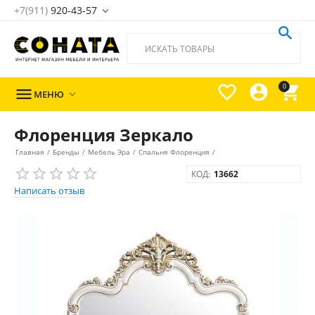
+7(911)
920-43-57





0

МЕНЮ

Флоренция Зеркало
Главная
/
Бренды
/
Мебель Эра
/
Спальня Флоренция
/
КОД:
13662
Написать отзыв