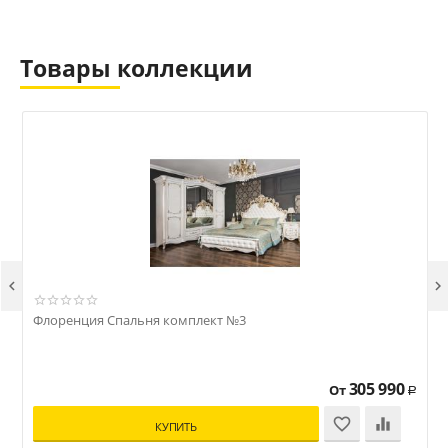
Товары коллекции


Флоренция Спальня комплект №3
305 990
От
Р
КУПИТЬ