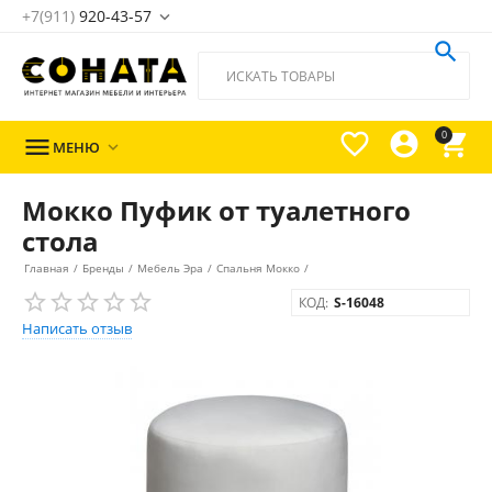
+7(911)
920-43-57





0

МЕНЮ

Мокко Пуфик от туалетного
стола
Главная
/
Бренды
/
Мебель Эра
/
Спальня Мокко
/
КОД:
S-16048
Написать отзыв