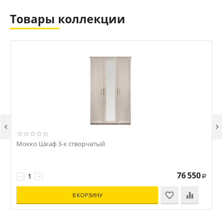
Товары коллекции


Мокко Шкаф 3-х створчатый
М
76 550
−
+
Р
В КОРЗИНУ