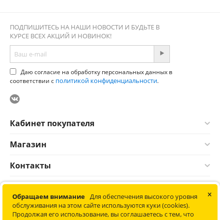
ПОДПИШИТЕСЬ НА НАШИ НОВОСТИ И БУДЬТЕ В
КУРСЕ ВСЕХ АКЦИЙ И НОВИНОК!
Даю согласие на обработку персональных данных в
политикой конфиденциальности
соответствии с
.
Кабинет покупателя
Магазин
Контакты
×
© 2012-2026 Соната. Все права защищены. Информация сайта
Обращаем внимание
Для обеспечения высокого уровня
защищена законом об авторских правах. Не является
обслуживания на этом сайте используются куки (cookies).
публичной офертой.
Продолжая его использование, вы соглашаетесь с тем, что
Политика конфиденциальности обработки персональных