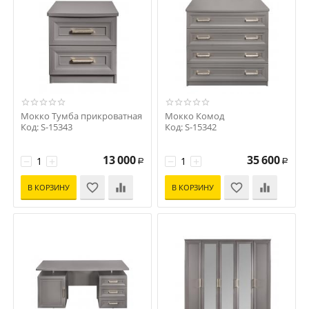
Мокко Тумба прикроватная
Мокко Комод
Код: S-15343
Код: S-15342
13 000
35 600
−
+
−
+
Р
Р
В КОРЗИНУ
В КОРЗИНУ