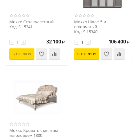
Мокко Стол туалетный
Мокко Шкаф 5-и
Код: S-15341
створчатый
Код: S-15340
32 100
106 400
−
+
−
+
Р
Р
В КОРЗИНУ
В КОРЗИНУ
Мокко Кровать с мягким
изголовьем 1800