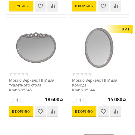
КУПИТЬ
В КОРЗИНУ
ХИТ
Мокко Зеркало ППУ для
Мокко Зеркало ППУ для
туалетного стола
Комода
Код: S-15345
Код: S-15344
18 600
15 080
−
+
−
+
Р
Р
В КОРЗИНУ
В КОРЗИНУ