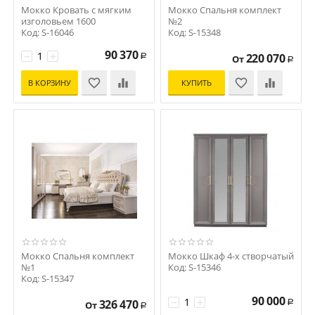
Мокко Кровать с мягким
Мокко Спальня комплект
изголовьем 1600
№2
Код: S-16046
Код: S-15348
90 370
−
+
220 070
Р
От
Р
В КОРЗИНУ
КУПИТЬ
Мокко Спальня комплект
Мокко Шкаф 4-х створчатый
№1
Код: S-15346
Код: S-15347
90 000
−
+
326 470
От
Р
Р