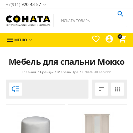
+7(911)
920-43-57





0

МЕНЮ

Мебель для спальни Мокко
/
/
/
Спальня Мокко
Главная
Бренды
Мебель Эра


