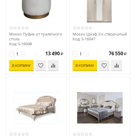
Мокко Пуфик от туалетного
Мокко Шкаф 3-х створчатый
стола
Код: S-16047
Код: S-16048
13 490
76 550
−
+
−
+
Р
Р
В КОРЗИНУ
В КОРЗИНУ