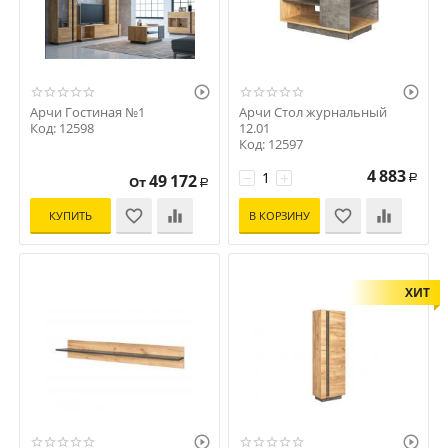


Арчи Гостиная №1
Арчи Стол журнальный
Код: 12598
12.01
Код: 12597
4 883
−
+
49 172
От
Р
Р
КУПИТЬ
В КОРЗИНУ
ХИТ

