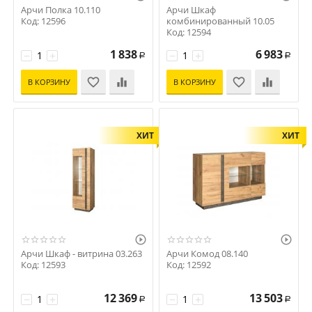
Арчи Полка 10.110
Арчи Шкаф
Код: 12596
комбинированный 10.05
Код: 12594
1 838
6 983
−
+
−
+
Р
Р
В КОРЗИНУ
В КОРЗИНУ
ХИТ
ХИТ


Арчи Шкаф - витрина 03.263
Арчи Комод 08.140
Код: 12593
Код: 12592
12 369
13 503
−
+
−
+
Р
Р