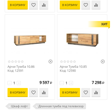
В КОРЗИНУ
В КОРЗИНУ
ХИТ


Арчи Тумба 10.86
Арчи Тумба 10.85
Код: 12591
Код: 12590
9 597
7 298
−
+
−
+
Р
Р
В КОРЗИНУ
В КОРЗИНУ
Шкаф лофт
Длинная тумба под телевизор