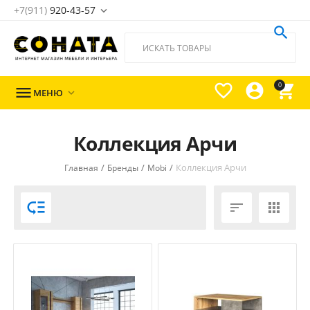
+7(911)
920-43-57





0

МЕНЮ

Коллекция Арчи
/
/
/
Коллекция Арчи
Главная
Бренды
Mobi


