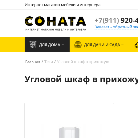
Интернет магазин мебели и интерьера
+7(911)
920-4
Заказать обратный зв
ДЛЯ ДОМА
ДЛЯ ДАЧИ И САДА


/
Теги
/
Угловой шкаф в прихожую
Главная
Угловой шкаф в прихож