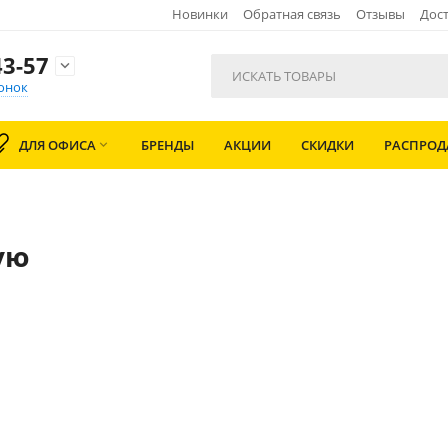
Новинки
Обратная связь
Отзывы
Дост
3-57

онок
ДЛЯ ОФИСА
БРЕНДЫ
АКЦИИ
СКИДКИ
РАСПРО

ую