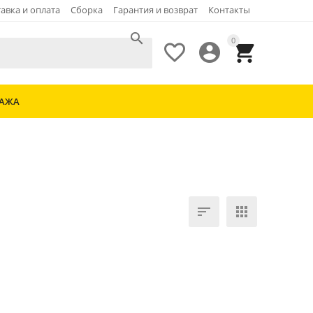
авка и оплата
Сборка
Гарантия и возврат
Контакты

0



ДАЖА

