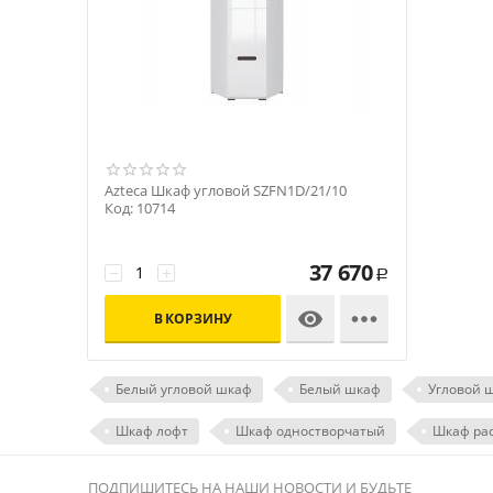
Azteca Шкаф угловой SZFN1D/21/10
Код: 10714
37 670
−
+
Р


В КОРЗИНУ
Белый угловой шкаф
Белый шкаф
Угловой 
Шкаф лофт
Шкаф одностворчатый
Шкаф ра
ПОДПИШИТЕСЬ НА НАШИ НОВОСТИ И БУДЬТЕ