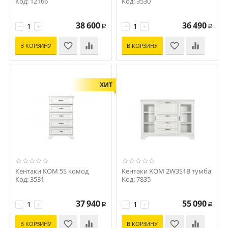
Код: 12166
Код: 3530
38 600
36 490
−
+
−
+
Р
Р
В КОРЗИНУ
В КОРЗИНУ
ХИТ
Кентаки KOM 5S комод
Кентаки KOM 2W3S1B тумба
Код: 3531
Код: 7835
37 940
55 090
−
+
−
+
Р
Р
В КОРЗИНУ
В КОРЗИНУ