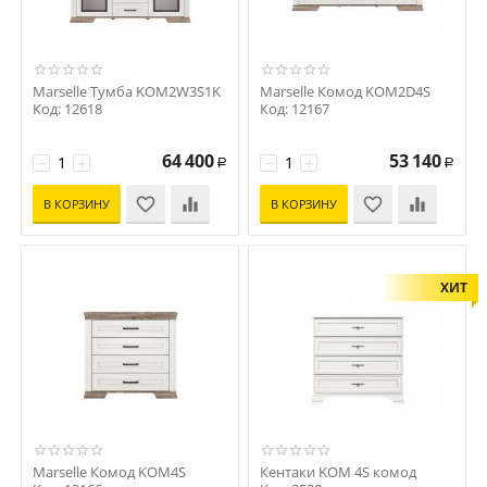
Marselle Тумба KOM2W3S1K
Marselle Комод KOM2D4S
Код: 12618
Код: 12167
64 400
53 140
−
+
−
+
Р
Р
В КОРЗИНУ
В КОРЗИНУ
ХИТ
Marselle Комод KOM4S
Кентаки KOM 4S комод