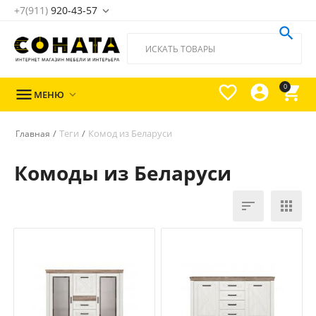
+7(911)
920-43-57





0

МЕНЮ

/
Теги
/
Комод из Беларуси
Главная
Комоды из Беларуси

