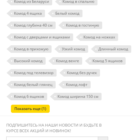
Комод из Беларуси
Комод в спальню
Комод 4 ящика
Белый комод
Комод глубина 40 см
Комод в гостиную
Комод с дверцами и ящиками
Комод на ножках
Комод в прихожую
Узкий комод
Длинный комод
Высокий комод
Комод венге
Комод 5 ящиков
Комод под телевизор
Комод без ручек
Комод белый глянец
Комод лофт
Комод 6 ящиков
Комод ширина 150 см
Показать еще (1)
ПОДПИШИТЕСЬ НА НАШИ НОВОСТИ И БУДЬТЕ В
КУРСЕ ВСЕХ АКЦИЙ И НОВИНОК!