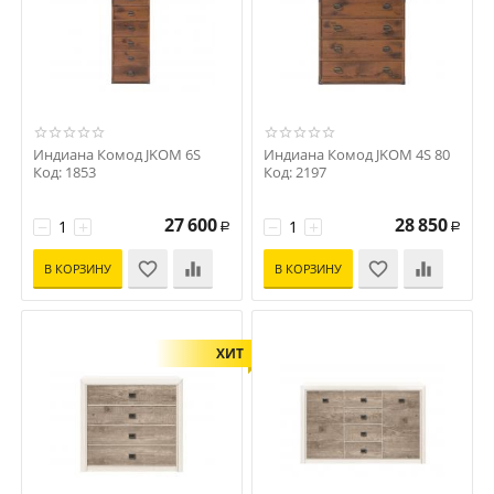
Индиана Комод JKOM 6S
Индиана Комод JKOM 4S 80
Код: 1853
Код: 2197
27 600
28 850
−
+
−
+
Р
Р
В КОРЗИНУ
В КОРЗИНУ
ХИТ