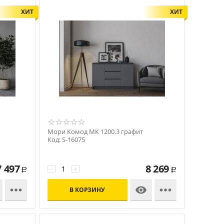
ХИТ
ХИТ
Мори Комод МК 1200.3 графит
Код: S-16075
7 497
8 269
−
+
Р
Р



В КОРЗИНУ