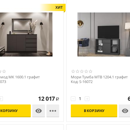
ХИТ
мод МК 1600.1 графит
Мори Тумба МТВ 1204.1 графит
6073
Код: S-16072
12 017
+
−
+
Р



 КОРЗИНУ
В КОРЗИНУ