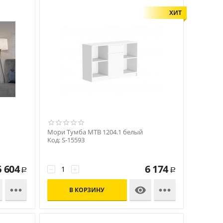
ХИТ
Мори Тумба МТВ 1204.1 белый
Код: S-15593
6 604
6 174
−
+
Р
Р



В КОРЗИНУ