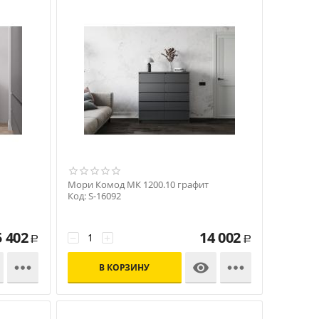
Мори Комод МК 1200.10 графит
Код: S-16092
5 402
14 002
−
+
Р
Р



В КОРЗИНУ