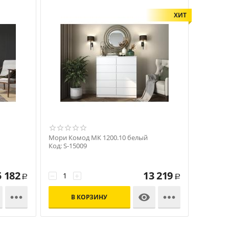
ХИТ
Мори Комод МК 1200.10 белый
Код: S-15009
5 182
13 219
−
+
Р
Р



В КОРЗИНУ