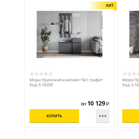
ХИТ
Мори Прихожая комплект №1 графит
Мори Пр
Код: S-16350
Код: S-1
10 129
От
Р

КУПИТЬ