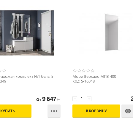
ихожая комплект №1 белый
Мори Зеркало МПЗ 400
6349
Код: S-16348
9 647
−
+
От
Р


КУПИТЬ
В КОРЗИНУ