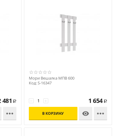
Мори Вешалка МПВ 600
Код: S-16347
2 481
1 654
−
+
Р
Р



В КОРЗИНУ