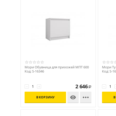
Мори Обувница для прихожей МПТ 600
Мори Ту
Код: S-16346
Код: S-1
2 646
−
+
−
Р


В КОРЗИНУ
В