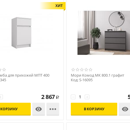
ХИТ
мба для прихожей МПТ 400
Мори Комод МК 800.1 графит
6345
Код: S-16095
2 867
+
−
+
Р



 КОРЗИНУ
В КОРЗИНУ