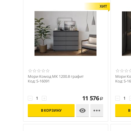
ХИТ
Мори Комод МК 1200.8 графит
Мори Ко
Код: S-16091
Код: S-1
11 576
−
+
−
Р


В КОРЗИНУ
В