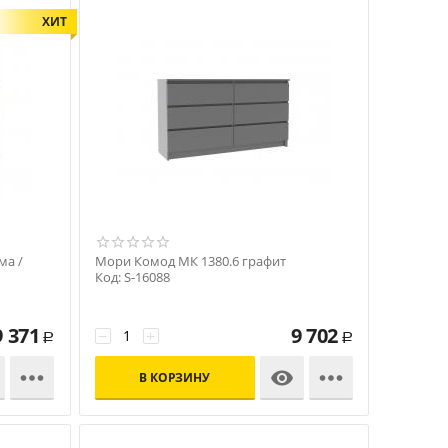
ХИТ
ма /
Мори Комод МК 1380.6 графит
Код: S-16088
9 371
9 702
−
+
Р
Р



В КОРЗИНУ