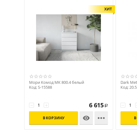
ХИТ
Мори Комод МК 800.4 белый
Dark Met
Код: S-15588
Код: 20.5
6 615
−
+
−
Р


В КОРЗИНУ
В