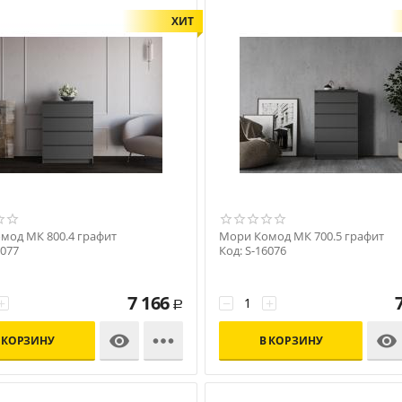
ХИТ
мод МК 800.4 графит
Мори Комод МК 700.5 графит
6077
Код: S-16076
7 166
+
−
+
Р



 КОРЗИНУ
В КОРЗИНУ