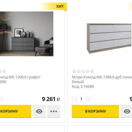
ХИТ
мод МК 1200.6 графит
Мори Комод МК 1380.6 дуб соно
6090
белый
Код: S-16089
9 261
+
−
+
Р



 КОРЗИНУ
В КОРЗИНУ