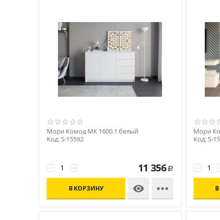
Мори Комод МК 1600.1 белый
Мори Ко
Код: S-15592
Код: S-1
11 356
−
+
−
Р


В КОРЗИНУ
В