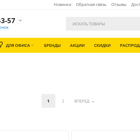
Новинки
Обратная связь
Отзывы
Дост
3-57

онок
ДЛЯ ОФИСА
БРЕНДЫ
АКЦИИ
СКИДКИ
РАСПРО

1
2
ВПЕРЕД