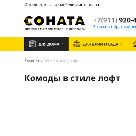
Интернет магазин мебели и интерьера
+7(911)
920-4
Заказать обратный зв
ДЛЯ ДОМА
ДЛЯ ДАЧИ И САДА


/
Теги
/
Комод лофт
Главная
Комоды в стиле лофт