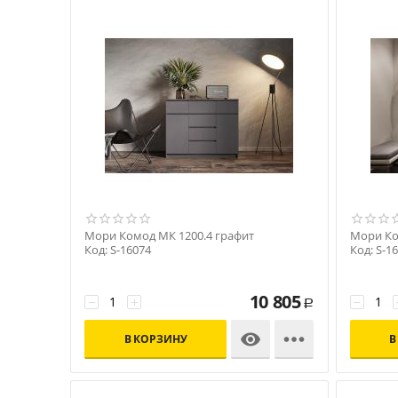
Мори Комод МК 1200.4 графит
Мори Ко
Код: S-16074
Код: S-1
10 805
−
+
−
Р


В КОРЗИНУ
В