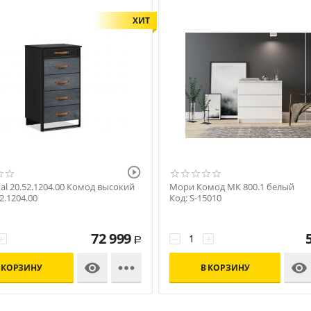
ХИТ

al 20.52.1204.00 Комод высокий
Мори Комод МК 800.1 белый
2.1204.00
Код: S-15010
72 999
+
−
+
Р



 КОРЗИНУ
В КОРЗИНУ