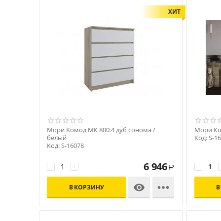
ХИТ
Мори Комод МК 800.4 дуб сонома /
Мори Ко
белый
Код: S-1
Код: S-16078
6 946
−
+
−
Р


В КОРЗИНУ
В