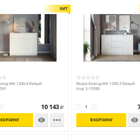
ХИТ
мод МК 1200.4 белый
Мори Комод МК 1200.3 белый
5591
Код: S-15590
10 143
+
−
+
Р



 КОРЗИНУ
В КОРЗИНУ