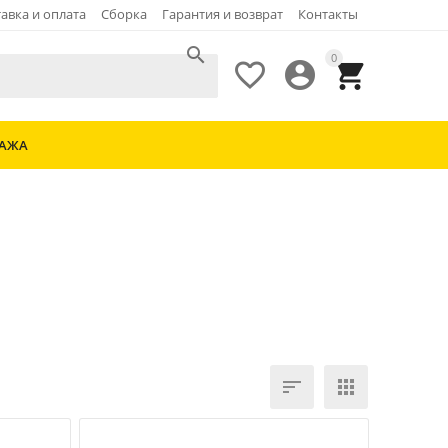
авка и оплата
Сборка
Гарантия и возврат
Контакты

0



ДАЖА

