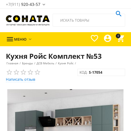
+7(911)
920-43-57





0

МЕНЮ

Кухня Ройс Комплект №53
Главная
/
Бренды
/
ДСВ Мебель
/
Кухня Ройс
/
КОД:
S-17054
Написать отзыв