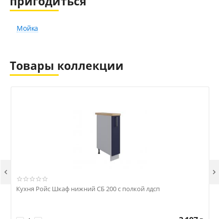
пригодиться
Мойка
Товары коллекции


Кухня Ройс Шкаф нижний СБ 200 с полкой лдсп
К