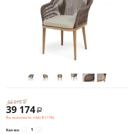
44 016
Р
39 174
Р
Вы экономите:
(
%)
4 842
11
Р
−
+
Кол-во: