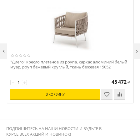


"Диего" кресло плетеное из роупа, каркас алюминий белый
"
муар, роуп бежевый круглый, ткань бежевая 15052
з
45 472
−
+
Р
В КОРЗИНУ
ПОДПИШИТЕСЬ НА НАШИ НОВОСТИ И БУДЬТЕ В
КУРСЕ ВСЕХ АКЦИЙ И НОВИНОК!