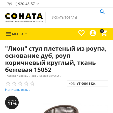
+7(911)
920-43-57





0

МЕНЮ

"Лион" стул плетеный из роупа,
основание дуб, роуп
коричневый круглый, ткань
бежевая 15052
Главная
/
Бренды
/
4SiS
/
Кресла и стулья
/
КОД:
УТ-00011124
Написать отзыв
СКИДКА
11%