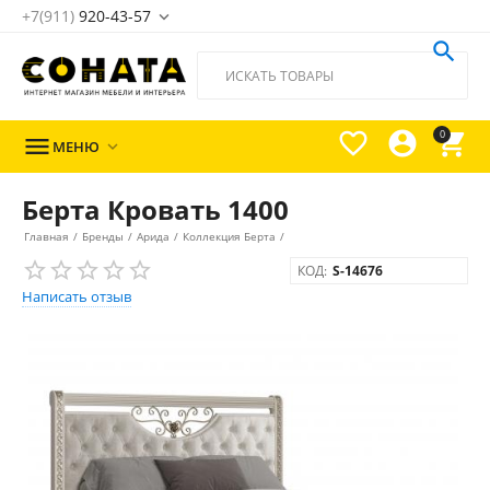
+7(911)
920-43-57





0

МЕНЮ

Берта Кровать 1400
Главная
/
Бренды
/
Арида
/
Коллекция Берта
/
КОД:
S-14676
Написать отзыв