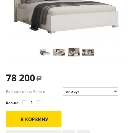
78 200
Р
Вариант цвета Берты:
−
+
Кол-во:
В КОРЗИНУ