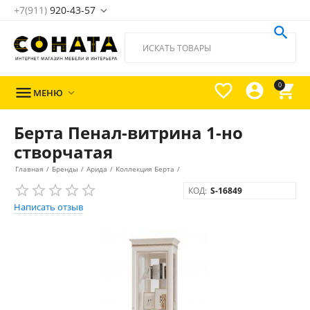
+7(911)
920-43-57





0

МЕНЮ

Берта Пенал-витрина 1-но
створчатая
Главная
/
Бренды
/
Арида
/
Коллекция Берта
/
КОД:
S-16849
Написать отзыв