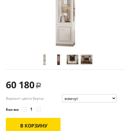
60 180
Р
Вариант цвета Берты:
−
+
Кол-во:
В КОРЗИНУ