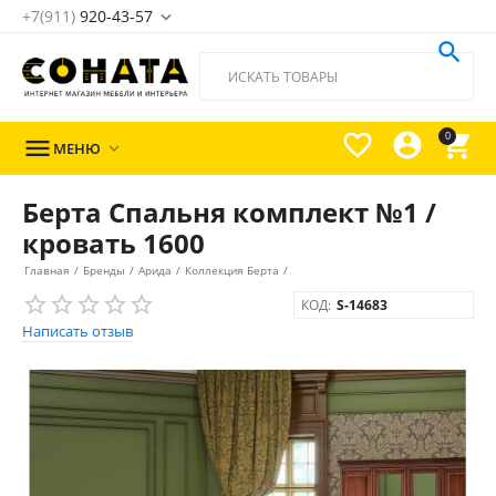
+7(911)
920-43-57





0

МЕНЮ

Берта Спальня комплект №1 /
кровать 1600
Главная
/
Бренды
/
Арида
/
Коллекция Берта
/
КОД:
S-14683
Написать отзыв