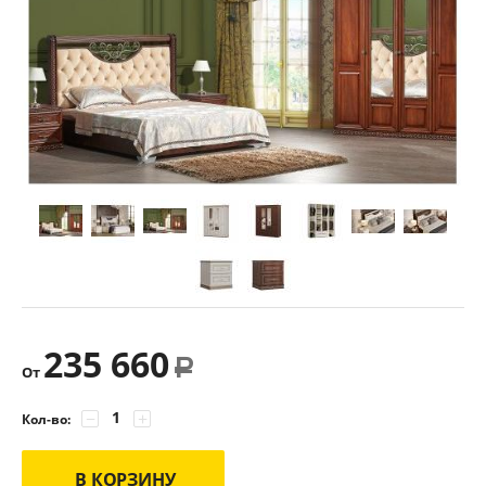
235 660
Р
От
−
+
Кол-во:
В КОРЗИНУ