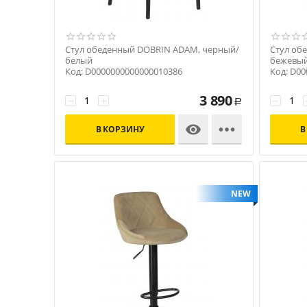
Стул обеденный DOBRIN ADAM, черный/
Стул об
белый
бежевы
Код: D0000000000000010386
Код: D0
3 890
−
+
−
Р


В КОРЗИНУ
В
NEW