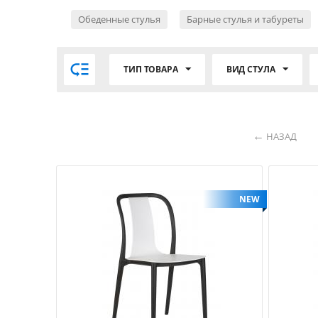
Обеденные стулья
Барные стулья и табуреты

ТИП ТОВАРА
ВИД СТУЛА
НАЗАД
NEW