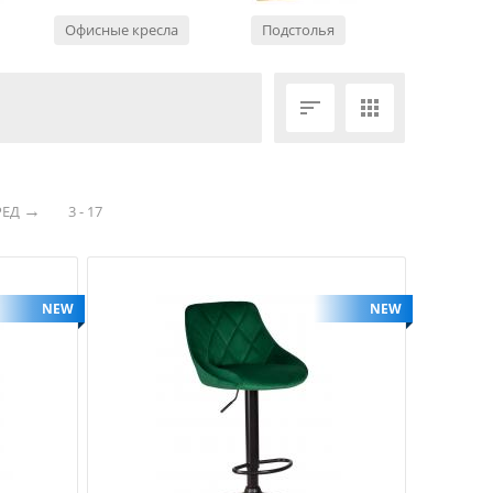
Офисные кресла
Подстолья


РЕД
3 - 17
NEW
NEW