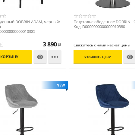
еденный DOBRIN ADAM, черный/
Подстолье обеденное DOBRIN 
й
Код: D0000000000000010380
000000000000010385
3 890
+
Свяжитесь с нами насчёт цены
Р



 КОРЗИНУ
УТОЧНИТЬ ЦЕНУ
NEW