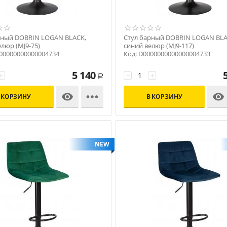
рный DOBRIN LOGAN BLACK,
Стул барный DOBRIN LOGAN BLA
люр (MJ9-75)
синий велюр (MJ9-117)
000000000000004734
Код: D0000000000000004733
5 140
+
−
+
Р



 КОРЗИНУ
В КОРЗИНУ
NEW