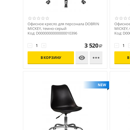
Офисное кресло для персонала DOBRIN
Офисное
MICKEY, темно-серый
MICKEY,
Код: D0000000000000010396
Код: D0
3 520
−
+
−
Р


В КОРЗИНУ
В
NEW