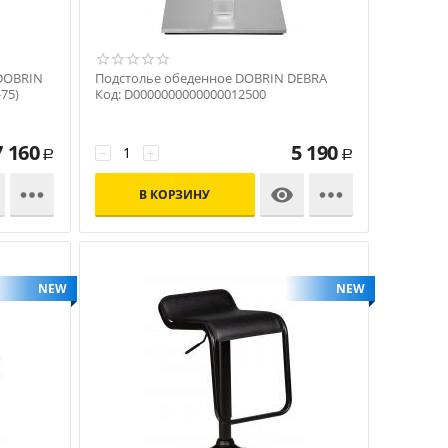
 DOBRIN
Подстолье обеденное DOBRIN DEBRA
75)
Код: D0000000000000012500
7 160
5 190
−
+
Р
Р



В КОРЗИНУ
NEW
NEW