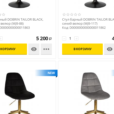
рный DOBRIN TAILOR BLACK,
Стул барный DOBRIN TAILOR BLA
велюр (MJ9-88)
синий велюр (MJ9-117)
000000000000011863
Код: D0000000000000011862
5 200
+
−
+
Р



 КОРЗИНУ
В КОРЗИНУ
NEW