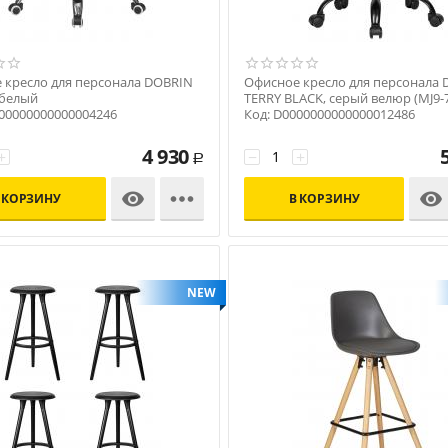
 кресло для персонала DOBRIN
Офисное кресло для персонала
 белый
TERRY BLACK, серый велюр (MJ9-
000000000000004246
Код: D0000000000000012486
4 930
+
−
+
Р



 КОРЗИНУ
В КОРЗИНУ
NEW