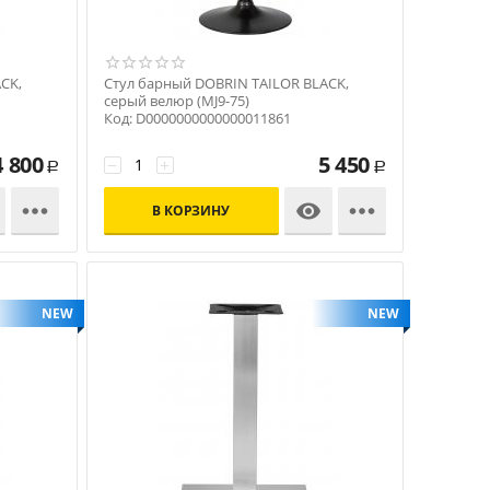
CK,
Стул барный DOBRIN TAILOR BLACK,
серый велюр (MJ9-75)
Код: D0000000000000011861
4 800
5 450
−
+
Р
Р



В КОРЗИНУ
NEW
NEW