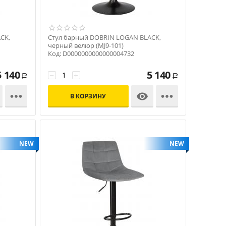
CK,
Стул барный DOBRIN LOGAN BLACK,
черный велюр (MJ9-101)
Код: D0000000000000004732
5 140
5 140
−
+
Р
Р



В КОРЗИНУ
NEW
NEW