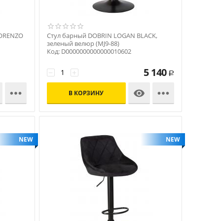
LORENZO
Стул барный DOBRIN LOGAN BLACK,
зеленый велюр (MJ9-88)
Код: D0000000000000010602
5 140
−
+
Р



В КОРЗИНУ
NEW
NEW