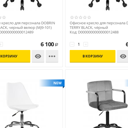
 кресло для персонала DOBRIN
Офисное кресло для персонала
ACK, черный велюр (MJ9-101)
TERRY BLACK, чёрный
000000000000012489
Код: D0000000000000012488
6 100
+
−
+
Р



 КОРЗИНУ
В КОРЗИНУ
NEW