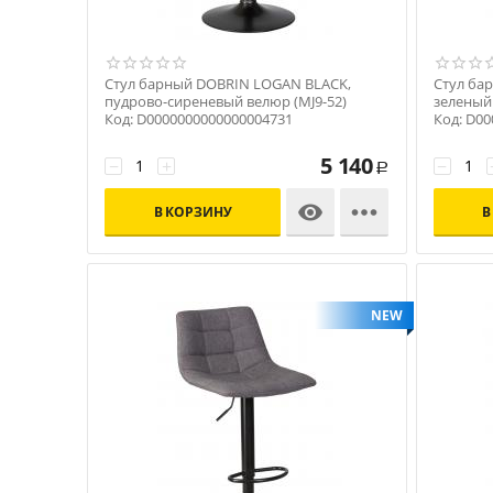
Стул барный DOBRIN LOGAN BLACK,
Стул ба
пудрово-сиреневый велюр (MJ9-52)
зеленый 
Код: D0000000000000004731
Код: D0
5 140
−
+
−
Р


В КОРЗИНУ
В
NEW