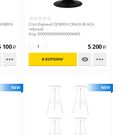
 DOBRIN
Стул барный DOBRIN CRACK BLACK,
черный
Код: D0000000000000004483
6 100
5 200
−
+
Р
Р



В КОРЗИНУ
NEW
NEW