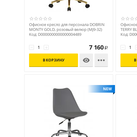
Офисное кресло для персонала DOBRIN
Офисное
MONTY GOLD, розовый велюр (MJ9-32)
TERRY BL
Код: D0000000000000004489
Код: D0
7 160
−
+
−
Р


В КОРЗИНУ
В
NEW