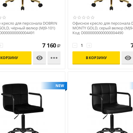
 кресло для персонала DOBRIN
Офисное кресло для персонала
OLD, чёрный велюр (MJ9-101)
MONTY GOLD, серый велюр (MJ9-
000000000000004491
Код: D0000000000000004490
7 160
+
−
+
Р



 КОРЗИНУ
В КОРЗИНУ
NEW