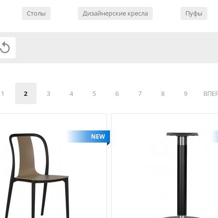
Столы
Дизайнерские кресла
Пуфы

1
2
3
4
5
6
7
8
9
ВПЕ
NEW