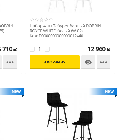
 DOBRIN
Набор 4 шт Табурет барный DOBRIN
75)
ROYCE WHITE, белый (W-02)
Код: D0000000000000012440
5 710
12 960
−
+
Р
Р



В КОРЗИНУ
NEW
NEW