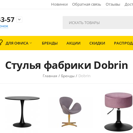
Новинки
Обратная связь
Отзывы
Дост
3-57

онок
ДЛЯ ОФИСА
БРЕНДЫ
АКЦИИ
СКИДКИ
РАСПРО

Стулья фабрики Dobrin
/
/
Dobrin
Главная
Бренды