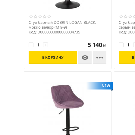
Стул барный DOBRIN LOGAN BLACK,
Стул ба
мокко велюр (MJ9-9)
серый ве
Код: D0000000000000004735
Код: D0
5 140
−
+
−
Р


В КОРЗИНУ
В
NEW