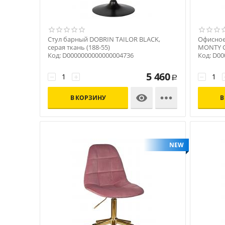
Стул барный DOBRIN TAILOR BLACK,
Офисное
серая ткань (188-55)
MONTY G
Код: D0000000000000004736
Код: D0
5 460
−
+
−
Р


В КОРЗИНУ
В
NEW