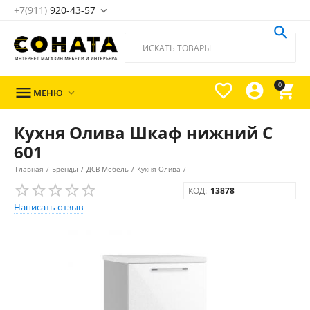
+7(911)
920-43-57





0

МЕНЮ

Кухня Олива Шкаф нижний С
601
Главная
/
Бренды
/
ДСВ Мебель
/
Кухня Олива
/
КОД:
13878
Написать отзыв