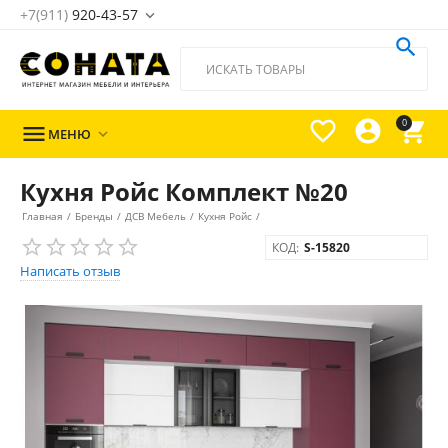
+7(911)
920-43-57





0

МЕНЮ

Кухня Ройс Комплект №20
Главная
/
Бренды
/
ДСВ Мебель
/
Кухня Ройс
/
КОД:
S-15820
Написать отзыв