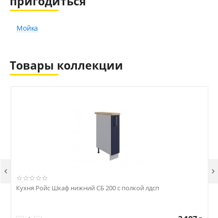
пригодиться
Мойка
Товары коллекции


Кухня Ройс Шкаф нижний СБ 200 с полкой лдсп
К