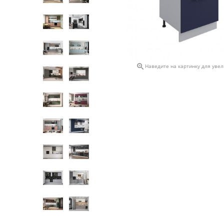

Наведите на картинку для уве