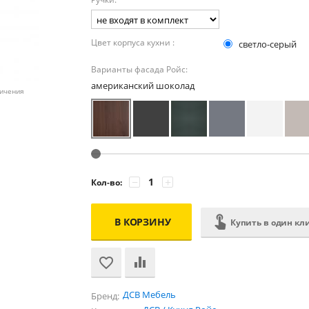
Цвет корпуса кухни :
светло-серый
Варианты фасада Ройс:
американский шоколад
личения
−
+
Кол-во:
В КОРЗИНУ
Купить в один кл
ДСВ Мебель
Бренд: