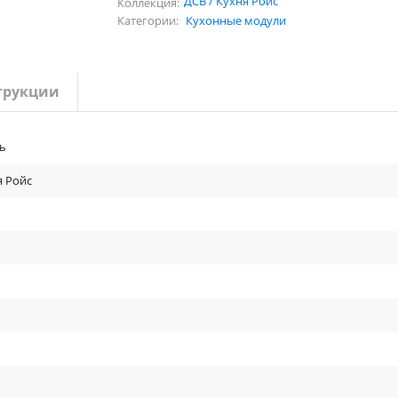
ДСВ / Кухня Ройс
Коллекция:
Категории:
Кухонные модули
трукции
ь
я Ройс