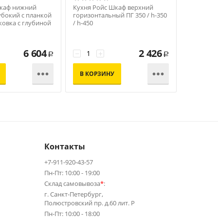
Шкаф нижний
Кухня Ройс Шкаф верхний
Кухня Ро
убокий с планкой
горизонтальный ПГ 350 / h-350
горизонта
ковка с глубиной
/ h-450
/ h-450
6 604
2 426
−
+
−
+
Р
Р


В КОРЗИНУ
В КОР
Контакты
+7-911-920-43-57
Пн-Пт: 10:00 - 19:00
Склад самовывоза
*
:
г. Санкт-Петербург,
Полюстровский пр. д.60 лит. Р
Пн-Пт: 10:00 - 18:00