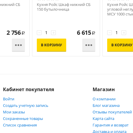
 нижний СБ
Кухня Ройс Шкаф нижний СБ
Кухня Ройс 
150 бутылочница
угловой негл
МСУ 1000 сты
500
2 756
6 615
−
+
−
+
Р
Р


В КОРЗИНУ
В КОРЗИНУ
Кабинет покупателя
Магазин
Войти
О компании
Создать учетную запись
Блог магазина
Мои заказы
Отзывы покупателей
Сохраненные товары
Карта сайта
Список сравнения
Гарантия и возврат
Доставка и оплата