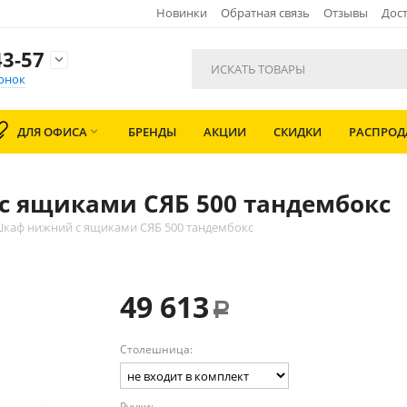
Новинки
Обратная связь
Отзывы
Дост
3-57

онок
ДЛЯ ОФИСА
БРЕНДЫ
АКЦИИ
СКИДКИ
РАСПРО

с ящиками СЯБ 500 тандембокс
Шкаф нижний с ящиками СЯБ 500 тандембокс
49 613
Р
Столешница:
Ручки: