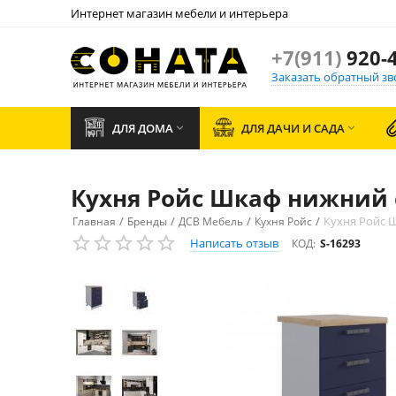
Интернет магазин мебели и интерьера
+7(911)
920-4
Заказать обратный зв
ДЛЯ ДОМА
ДЛЯ ДАЧИ И САДА


Кухня Ройс Шкаф нижний 
/
/
/
/
Кухня Ройс 
Главная
Бренды
ДСВ Мебель
Кухня Ройс
Написать отзыв
КОД:
S-16293