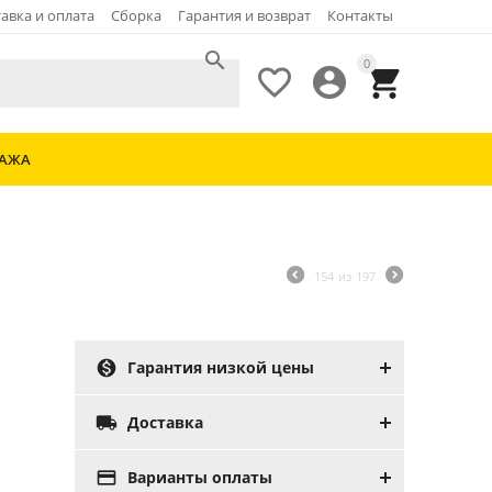
авка и оплата
Сборка
Гарантия и возврат
Контакты

0



ДАЖА
154
из
197

Гарантия низкой цены

Доставка

Варианты оплаты