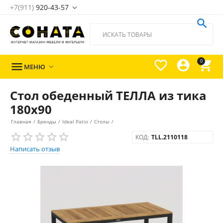
+7(911)
920-43-57





0

МЕНЮ

Стол обеденный ТЕЛЛА из тика
180x90
Главная
/
Бренды
/
Ideal Patio
/
Столы
/
КОД:
TLL.2110118
Написать отзыв