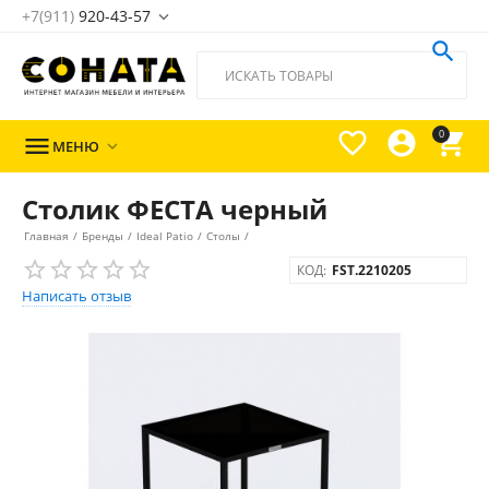
+7(911)
920-43-57





0

МЕНЮ

Столик ФЕСТА черный
Главная
/
Бренды
/
Ideal Patio
/
Столы
/
КОД:
FST.2210205
Написать отзыв