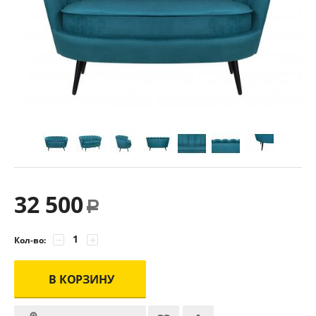
32 500
Р
−
+
Кол-во:
В КОРЗИНУ