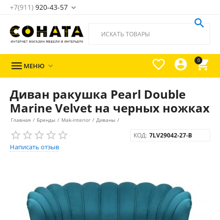
+7(911)
920-43-57





0

МЕНЮ

Диван ракушка Pearl Double
Marine Velvet на черных ножках
Главная
/
Бренды
/
Mak-interior
/
Диваны
/
КОД:
7LV29042-27-B
Написать отзыв