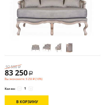
92 500
Р
83 250
Р
Вы экономите:
(
%)
9 250
10
Р
−
+
Кол-во:
В КОРЗИНУ