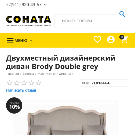
+7(911)
920-43-57





0

МЕНЮ

Двухместный дизайнерский
диван Brody Double grey
Главная
/
Бренды
/
Mak-interior
/
Диваны
/
КОД:
7LV1844-G
Написать отзыв
СКИДКА
10%