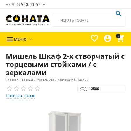
+7(911)
920-43-57





0

МЕНЮ

Мишель Шкаф 2-х створчатый с
торцевыми стойками / с
зеркалами
Главная
/
Бренды
/
Мебель Эра
/
Коллекция Мишель
/
КОД:
12580
Написать отзыв