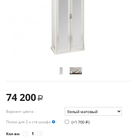
74 200
Р
Вариант цвета :
Полки для 2-х ств шкафа
:
(+
1 700
)
Р
−
+
Кол-во: