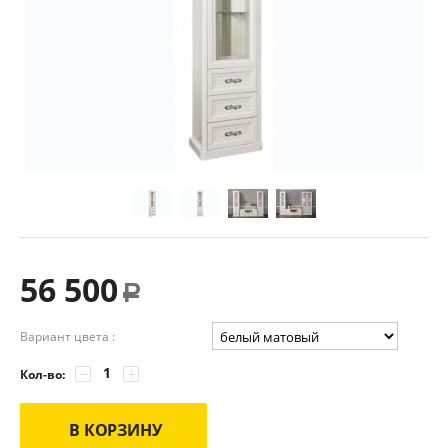
56 500
Р
Вариант цвета :
−
+
Кол-во:
В КОРЗИНУ