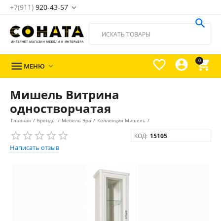
+7(911)
920-43-57





0

МЕНЮ

Мишель Витрина
одностворчатая
Главная
/
Бренды
/
Мебель Эра
/
Коллекция Мишель
/
КОД:
15105
Написать отзыв