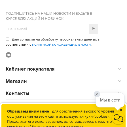
ПОДПИШИТЕСЬ НА НАШИ НОВОСТИ И БУДЬТЕ В
КУРСЕ ВСЕХ АКЦИЙ И НОВИНОК!
Даю согласие на обработку персональных данных в
политикой конфиденциальности
соответствии с
.
Кабинет покупателя
Магазин
Контакты
Мы в сети
×
© 2012-2026 Соната. Все права защищены. Информация сайта
Обращаем внимание
Для обеспечения высокого уровня
защищена законом об авторских правах. Не является
обслуживания на этом сайте используются куки (cookies).
публичной офертой.
Продолжая его использование, вы соглашаетесь с тем, что
Политика конфиденциальности обработки персональных
куки (cookies) будут сохраняться на вашем