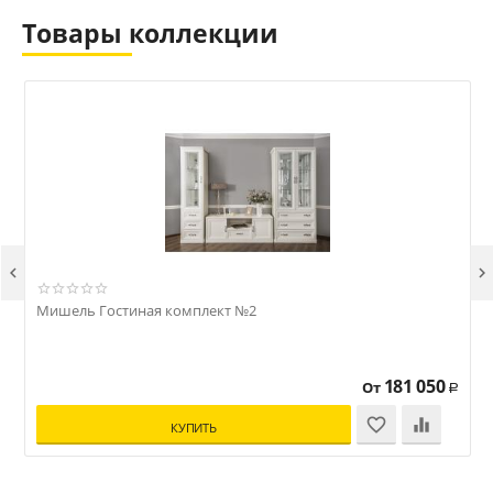
Товары коллекции


Мишель Гостиная комплект №2
181 050
От
Р
КУПИТЬ