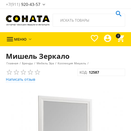
+7(911)
920-43-57





0

МЕНЮ

Мишель Зеркало
Главная
/
Бренды
/
Мебель Эра
/
Коллекция Мишель
/
КОД:
12587
Написать отзыв