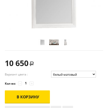
10 650
Р
Вариант цвета :
−
+
Кол-во:
В КОРЗИНУ