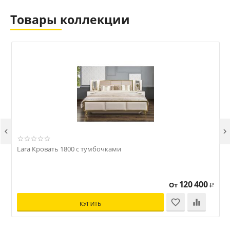
Товары коллекции


Lara Кровать 1800 с тумбочками
L
120 400
От
Р
КУПИТЬ