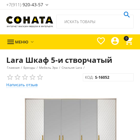
+7(911)
920-43-57





0

МЕНЮ

Lara Шкаф 5-и створчатый
Главная
/
Бренды
/
Мебель Эра
/
Спальня Lara
/
КОД:
S-16052
Написать отзыв