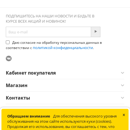
ПОДПИШИТЕСЬ НА НАШИ НОВОСТИ И БУДЬТЕ В
КУРСЕ ВСЕХ АКЦИЙ И НОВИНОК!
Даю согласие на обработку персональных данных в
политикой конфиденциальности
соответствии с
.
Кабинет покупателя
Магазин
Контакты
×
© 2012-2026 Соната. Все права защищены. Информация сайта
Обращаем внимание
Для обеспечения высокого уровня
защищена законом об авторских правах. Не является
обслуживания на этом сайте используются куки (cookies).
публичной офертой.
Продолжая его использование, вы соглашаетесь с тем, что
Политика конфиденциальности обработки персональных