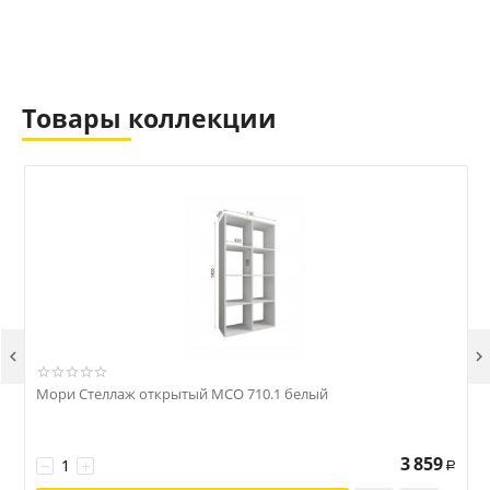
Товары коллекции


Мори Стеллаж открытый МСО 710.1 белый
3 859
−
+
Р