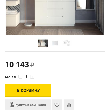
10 143
Р
−
+
Кол-во:
В КОРЗИНУ
Купить в один клик