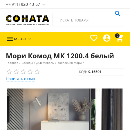
+7(911)
920-43-57





0

МЕНЮ

Мори Комод МК 1200.4 белый
Главная
/
Бренды
/
ДСВ Мебель
/
Коллекция Мори
/
КОД:
S-15591
Написать отзыв