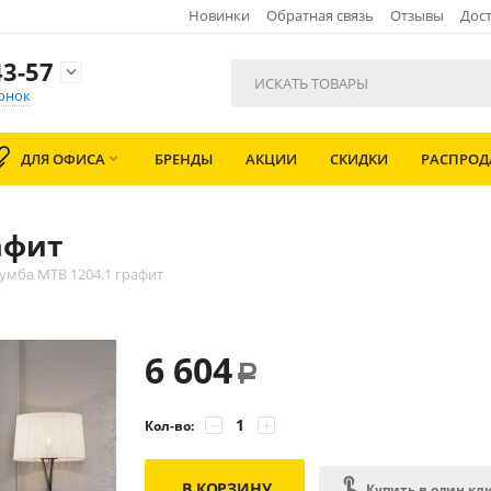
Новинки
Обратная связь
Отзывы
Дост
3-57

онок
ДЛЯ ОФИСА
БРЕНДЫ
АКЦИИ
СКИДКИ
РАСПРО

афит
умба МТВ 1204.1 графит
6 604
Р
−
+
Кол-во:
В КОРЗИНУ
Купить в один кл