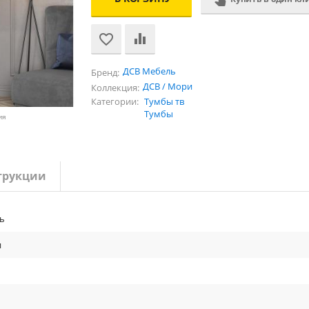
ДСВ Мебель
Бренд:
ДСВ / Мори
Коллекция:
Категории:
Тумбы тв
Тумбы
ия
трукции
ь
и