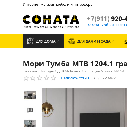
Интернет магазин мебели и интерьера
+7(911)
920-4
Заказать обратный зв
ДЛЯ ДОМА
ДЛЯ ДАЧИ И САДА


Мори Тумба МТВ 1204.1 гр
/
/
/
/
Мори Т
Главная
Бренды
ДСВ Мебель
Коллекция Мори
Написать отзыв
КОД:
S-16072