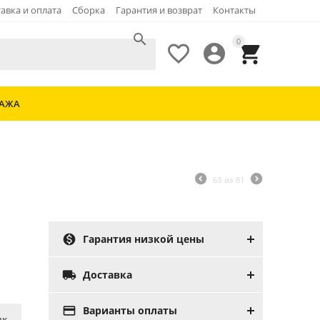
авка и оплата
Сборка
Гарантия и возврат
Контакты

0



ДАЖА
63
из
81

Гарантия низкой цены

Доставка

Варианты оплаты
ик