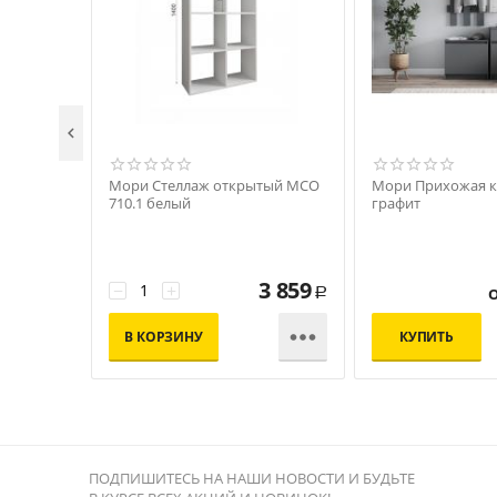

Мори Стеллаж открытый МСО
Мори Прихожая 
710.1 белый
графит
3 859
−
+
Р

В КОРЗИНУ
КУПИТЬ
ПОДПИШИТЕСЬ НА НАШИ НОВОСТИ И БУДЬТЕ