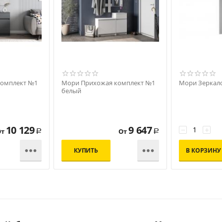
комплект №1
Мори Прихожая комплект №1
Мори Зеркал
белый
10 129
9 647
−
+
От
От
Р
Р


КУПИТЬ
В КОРЗИНУ