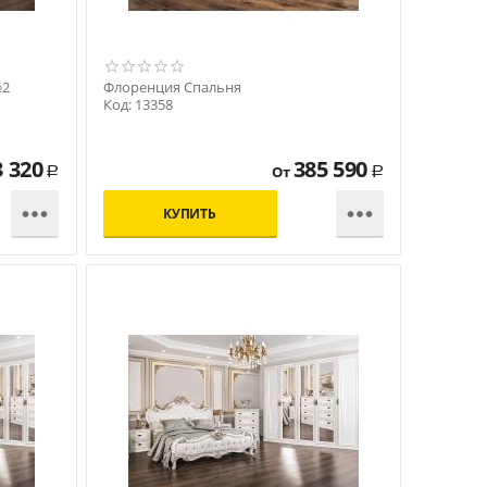
№2
Флоренция Спальня
Код: 13358
3 320
385 590
От
Р
Р


КУПИТЬ