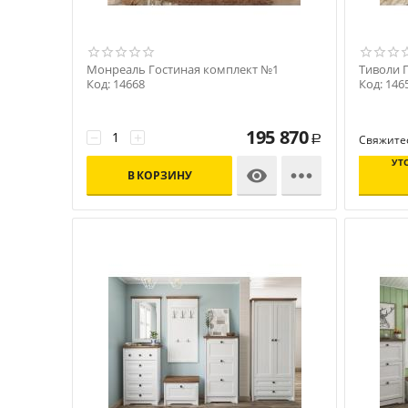
Монреаль Гостиная комплект №1
Тиволи 
Код: 14668
Код: 146
195 870
−
+
Свяжитес
Р
УТ


В КОРЗИНУ