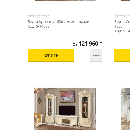
Берта Кровать 1600 с тумбочками
Берта С
Код: S-14688
1600
Код: S-1
121 960
От
Р

КУПИТЬ