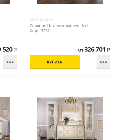
Спальня Натали комплект №1
Код: 13232
9 520
326 701
От
Р
Р


КУПИТЬ