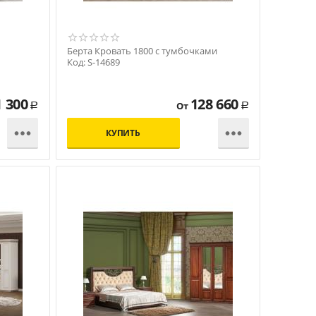
Берта Кровать 1800 с тумбочками
Код: S-14689
1 300
128 660
От
Р
Р


КУПИТЬ