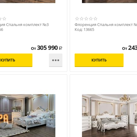
ия Спальня комплект №3
Флоренция Спальня комплект 
66
Код: 13665
305 990
24
От
От
Р

КУПИТЬ
КУПИТЬ