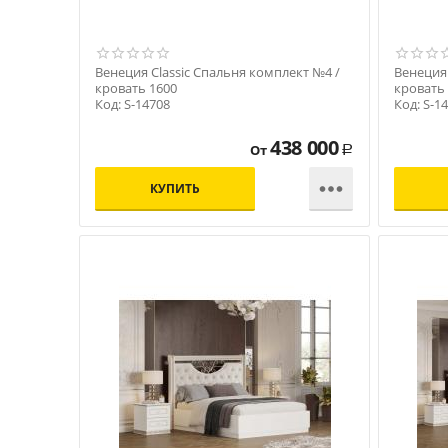
Венеция Classic Спальня комплект №4 /
Венеция 
кровать 1600
кровать
Код: S-14708
Код: S-1
438 000
От
Р

КУПИТЬ