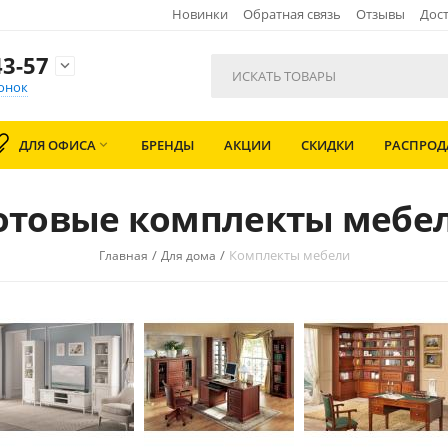
Новинки
Обратная связь
Отзывы
Дост
3-57

онок
ДЛЯ ОФИСА
БРЕНДЫ
АКЦИИ
СКИДКИ
РАСПРО

отовые комплекты мебе
/
/
Комплекты мебели
Главная
Для дома