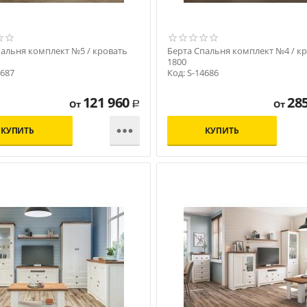
пальня комплект №5 / кровать
Берта Спальня комплект №4 / к
1800
4687
Код: S-14686
121 960
28
От
От
Р

КУПИТЬ
КУПИТЬ