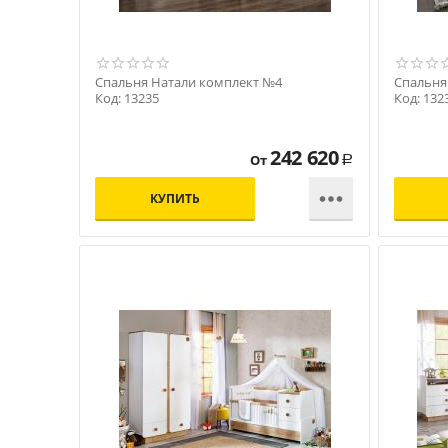
Спальня Натали комплект №4
Спальня
Код: 13235
Код: 132
242 620
От
Р

КУПИТЬ