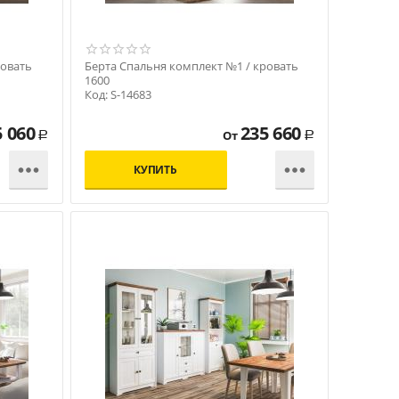
ровать
Берта Спальня комплект №1 / кровать
1600
Код: S-14683
5 060
235 660
От
Р
Р


КУПИТЬ