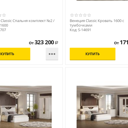
Classic Спальня комплект №2 /
Венеция Classic Кровать 1600 с
 1600
тумбочками
4707
Код: S-14691
323 200
17
От
От
Р

КУПИТЬ
КУПИТЬ