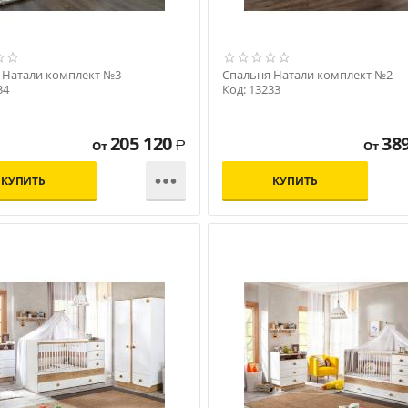
 Натали комплект №3
Спальня Натали комплект №2
34
Код: 13233
205 120
38
От
От
Р

КУПИТЬ
КУПИТЬ