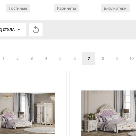
Гостиные
Кабинеты
Библиотеки

Д СТУЛА
1
2
3
4
5
6
7
8
9
10