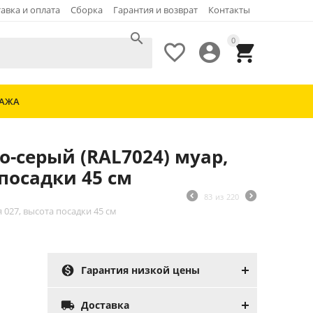
авка и оплата
Сборка
Гарантия и возврат
Контакты

0



ДАЖА
о-серый (RAL7024) муар,
посадки 45 см
83
из
220
 027, высота посадки 45 см

Гарантия низкой цены

Доставка