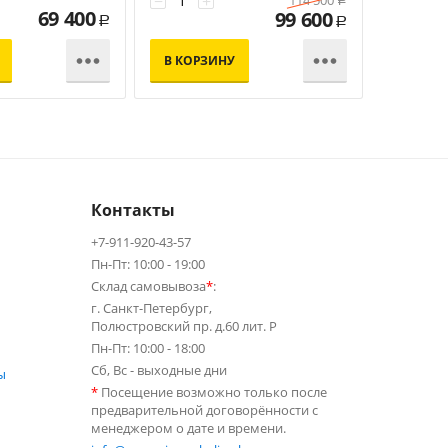
−
+
114 500
Р
69 400
99 600
−
+
Р
Р


В КОРЗИНУ
В КОР
Контакты
+7-911-920-43-57
Пн-Пт: 10:00 - 19:00
Склад самовывоза
*
:
г. Санкт-Петербург,
Полюстровский пр. д.60 лит. Р
Пн-Пт: 10:00 - 18:00
Сб, Вс - выходные дни
ы
*
Посещение возможно только после
предварительной договорённости с
менеджером о дате и времени.