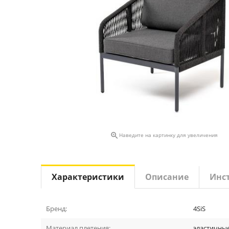

Наведите на картинку для увеличения
Характеристики
Описание
Инс
Бренд:
4SiS
Материал плетения:
эластичны