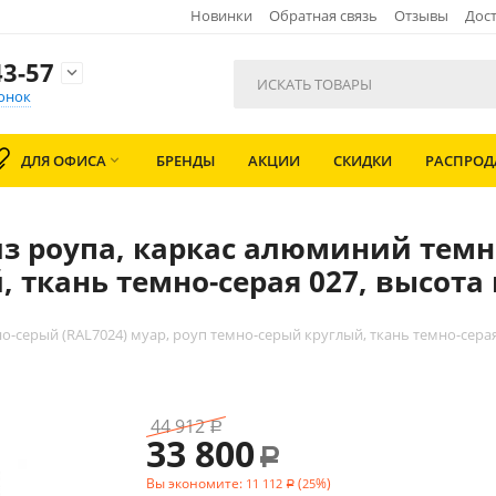
Новинки
Обратная связь
Отзывы
Дост
3-57

онок
ДЛЯ ОФИСА
БРЕНДЫ
АКЦИИ
СКИДКИ
РАСПРО

из роупа, каркас алюминий темн
 ткань темно-серая 027, высота 
о-серый (RAL7024) муар, роуп темно-серый круглый, ткань темно-серая
44 912
Р
33 800
Р
Вы экономите:
(
%)
11 112
25
Р