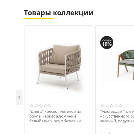
Товары коллекции
СКИДКА
19%

"Диего" кресло плетеное из
"Амстердам" плет
роупа, каркас алюминий
искусственного ро
белый муар, роуп бежевый
зеленый, подушка
круглый, ткань бежевая 15052
серая