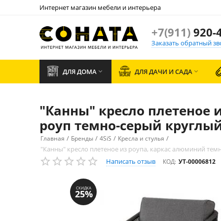
Интернет магазин мебели и интерьера
+7(911)
920-4
Заказать обратный зв
ДЛЯ ДОМА
ДЛЯ ДАЧИ И САДА


"Канны" кресло плетеное 
роуп темно-серый круглый,
/
/
/
/
Главная
Бренды
4SiS
Кресла и стулья
"Канны" кресло плетеное из роупа, каркас алюминий темн
Написать отзыв
КОД:
УТ-00006812
СКИДКА
25%