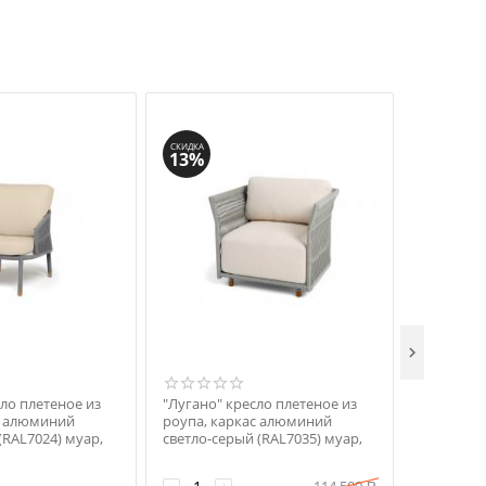
СКИДКА
13%

ло плетеное из
"Лугано" кресло плетеное из
"Гарда" к
с алюминий
роупа, каркас алюминий
роупа, ос
(RAL7024) муар,
светло-серый (RAL7035) муар,
темно-се
ерый круглый,
роуп серый меланж круглый,
терракот
серая 027
ткань Mossle светло-бежевая