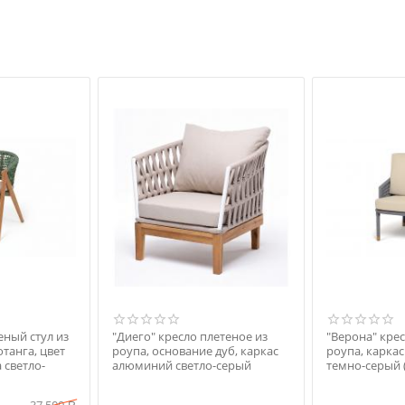
еный стул из
"Диего" кресло плетеное из
"Верона" крес
танга, цвет
роупа, основание дуб, каркас
роупа, карка
 светло-
алюминий светло-серый
темно-серый 
(RAL7035) муар, роуп бежевый
роуп темно-с
круглый, ткань бежевая 15052
ткань темно-