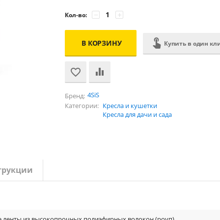
−
+
Кол-во:
В КОРЗИНУ
Купить в один кл
4SiS
Бренд:
Категории:
Кресла и кушетки
Кресла для дачи и сада
трукции
е ленты из высокопрочных полиэфирных волокон (роуп)