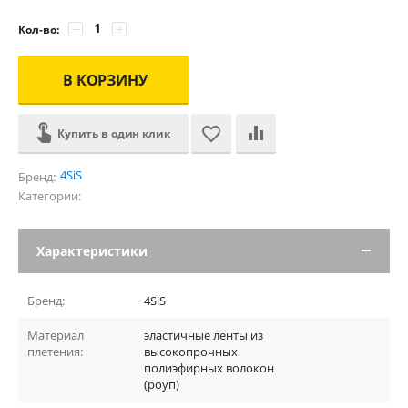
−
+
Кол-во:
В КОРЗИНУ
Купить в один клик
4SiS
Бренд:
Категории:
Характеристики
Бренд:
4SiS
Материал
эластичные ленты из
плетения:
высокопрочных
полиэфирных волокон
(роуп)