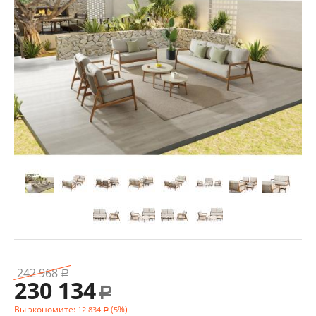
242 968
Р
230 134
Р
Вы экономите:
(
%)
12 834
5
Р