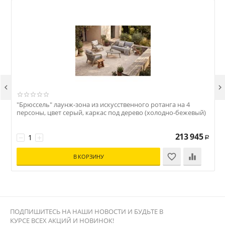


"Брюссель" лаунж-зона из искусственного ротанга на 4
"
персоны, цвет серый, каркас под дерево (холодно-бежевый)
213 945
−
+
Р
В КОРЗИНУ
ПОДПИШИТЕСЬ НА НАШИ НОВОСТИ И БУДЬТЕ В
КУРСЕ ВСЕХ АКЦИЙ И НОВИНОК!