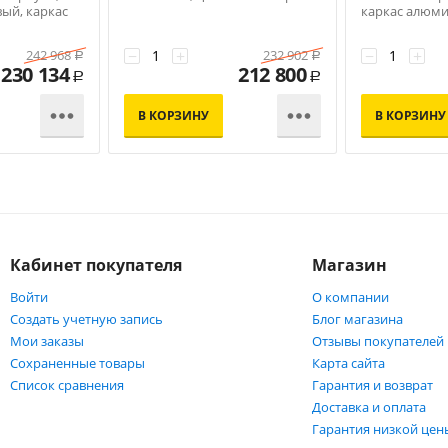
вый, каркас
каркас алюм
серый, роуп с
−
+
−
+
242 968
232 902
Р
Р
230 134
212 800
Р
Р


В КОРЗИНУ
В КОРЗИНУ
Кабинет покупателя
Магазин
Войти
О компании
Создать учетную запись
Блог магазина
Мои заказы
Отзывы покупателей
Сохраненные товары
Карта сайта
Список сравнения
Гарантия и возврат
Доставка и оплата
Гарантия низкой цен