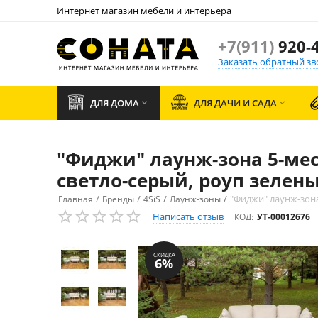
Интернет магазин мебели и интерьера
+7(911)
920-4
Заказать обратный зв
ДЛЯ ДОМА
ДЛЯ ДАЧИ И САДА


"Фиджи" лаунж-зона 5-мес
светло-серый, роуп зелены
/
/
/
/
"Фиджи" лаунж-зона
Главная
Бренды
4SiS
Лаунж-зоны
Написать отзыв
КОД:
УТ-00012676
СКИДКА
6%