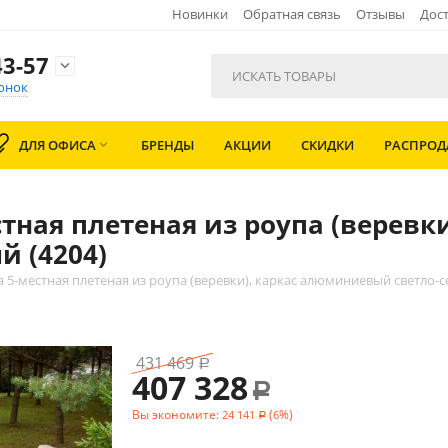
Новинки
Обратная связь
Отзывы
Дост
3-57

онок
ДЛЯ ОФИСА
БРЕНДЫ
АКЦИИ
СКИДКИ
РАСПРО

тная плетеная из роупа (верев
й (4204)
 5-местная плетеная из роупа (веревки), каркас алюминиевый светло-с
431 469
Р
407 328
Р
Вы экономите:
(
%)
24 141
6
Р