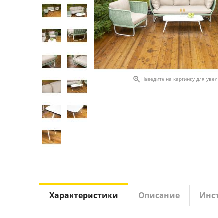

Наведите на картинку для уве
Характеристики
Описание
Инс