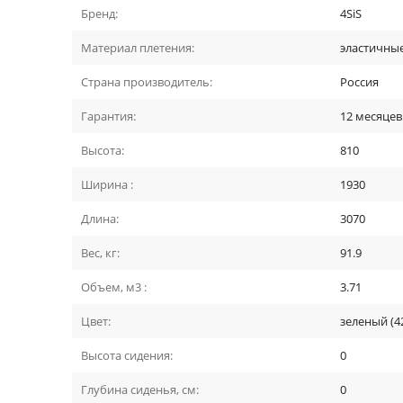
Бренд:
4SiS
Материал плетения:
эластичны
Страна производитель:
Россия
Гарантия:
12 месяцев
Высота:
810
Ширина :
1930
Длина:
3070
Вес, кг:
91.9
Объем, м3 :
3.71
Цвет:
зеленый (4
Высота сидения:
0
Глубина сиденья, см:
0