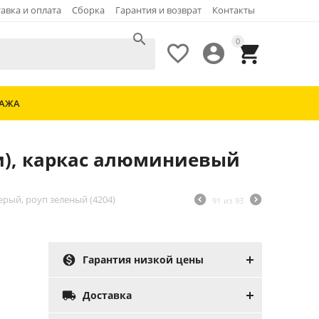
авка и оплата
Сборка
Гарантия и возврат
Контакты

0



ДАЖА
ки), каркас алюминиевый
ерый, роуп зеленый (4204)
91
из
93

Гарантия низкой цены

Доставка