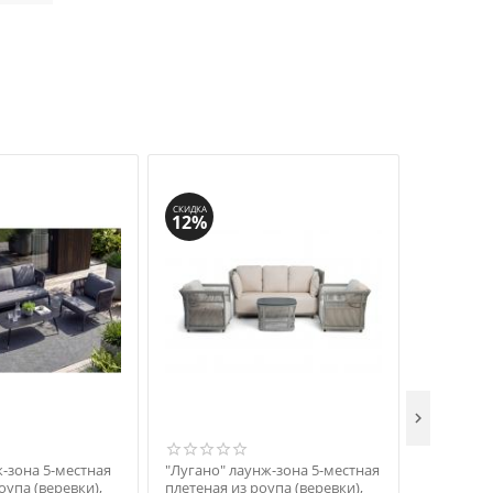
СКИДКА
СКИДКА
12%
6%

ж-зона 5-местная
"Лугано" лаунж-зона 5-местная
"Андорра"
оупа (веревки),
плетеная из роупа (веревки),
местная п