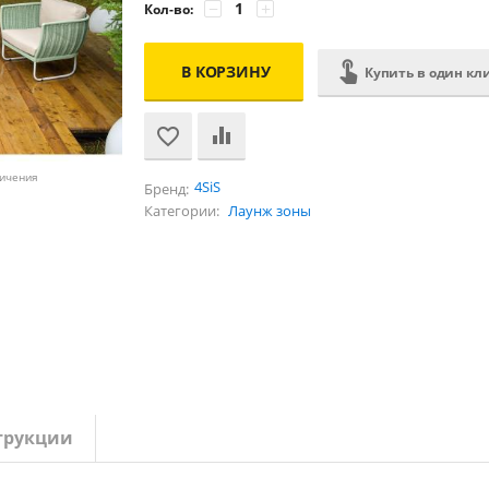
−
+
Кол-во:
В КОРЗИНУ
Купить в один кл
личения
4SiS
Бренд:
Категории:
Лаунж зоны
трукции