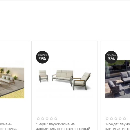
СКИДКА
СКИДКА
9%
3%
зона 4-
"Бари" лаунж-зона из
"Ронда" лаун
из роупа,
алюминия, цвет светло-серый
плетеная из р