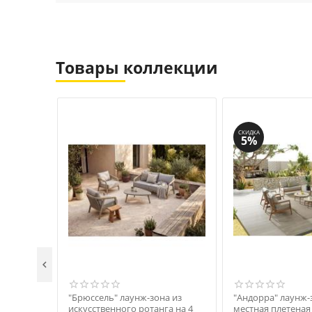
Товары коллекции
СКИДКА
5%

"Брюссель" лаунж-зона из
"Андорра" лаунж-
искусственного ротанга на 4
местная плетеная 