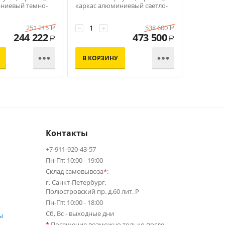
иниевый темно-
каркас алюминиевый светло-
цвет свет
ерый 40 мм tex
серый, роуп серый меланж
под дере
−
+
−
+
251 215
538 600
Р
Р
244 222
473 500
Р
Р


В КОРЗИНУ
В КОР
Контакты
+7-911-920-43-57
Пн-Пт: 10:00 - 19:00
Склад самовывоза
*
:
г. Санкт-Петербург,
Полюстровский пр. д.60 лит. Р
Пн-Пт: 10:00 - 18:00
Сб, Вс - выходные дни
ы
*
Посещение возможно только после