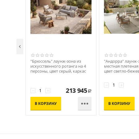

"Брюссель" лаунж-зона из
"Андорра" лаунж-
искусственного ротанга на 4
местная плетеная 
персоны, цвет серый, каркас
цвет светло-беже
под дерево (холодно-бежевый)
под дерево
−
+
213 945
−
+
Р

В КОРЗИНУ
В КОРЗИНУ