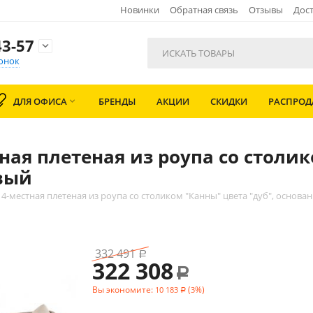
Новинки
Обратная связь
Отзывы
Дост
3-57

онок
ДЛЯ ОФИСА
БРЕНДЫ
АКЦИИ
СКИДКИ
РАСПРО

ная плетеная из роупа со столик
вый
 4-местная плетеная из роупа со столиком "Канны" цвета "дуб", основа
332 491
Р
322 308
Р
Вы экономите:
(
%)
10 183
3
Р