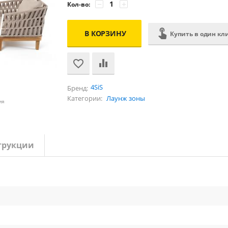
−
+
Кол-во:
В КОРЗИНУ
Купить в один кл
4SiS
Бренд:
Категории:
Лаунж зоны
ия
трукции