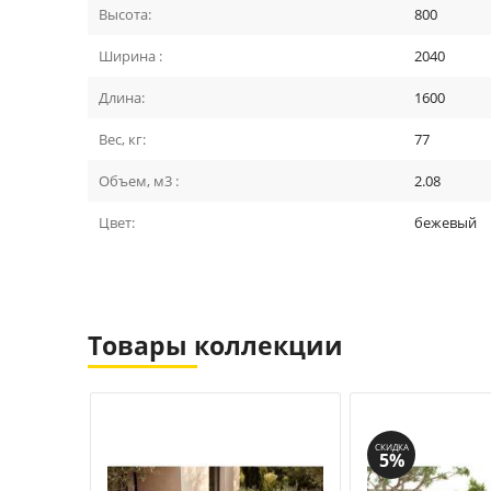
Высота:
800
Ширина :
2040
Длина:
1600
Вес, кг:
77
Объем, м3 :
2.08
Цвет:
бежевый
Товары коллекции
СКИДКА
5%