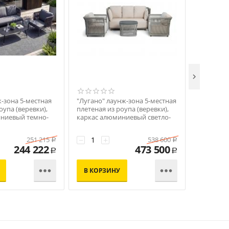

ж-зона 5-местная
"Лугано" лаунж-зона 5-местная
"Андорра"
оупа (веревки),
плетеная из роупа (веревки),
местная п
иниевый темно-
каркас алюминиевый светло-
цвет свет
ерый 40 мм tex
серый, роуп серый меланж
под дере
−
+
−
+
251 215
538 600
Р
Р
244 222
473 500
Р
Р


В КОРЗИНУ
В КОР