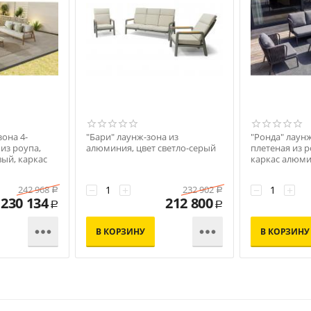
зона 4-
"Бари" лаунж-зона из
"Ронда" лаун
из роупа,
алюминия, цвет светло-серый
плетеная из р
вый, каркас
каркас алюм
серый, роуп с
−
+
−
+
242 968
232 902
Р
Р
230 134
212 800
Р
Р


В КОРЗИНУ
В КОРЗИНУ