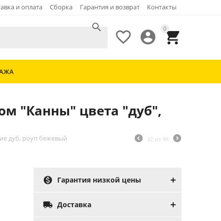
авка и оплата
Сборка
Гарантия и возврат
Контакты

0



ДАЖА
ом "Канны" цвета "дуб",
ние дуб, роуп бежевый
32
из
94

Гарантия низкой цены

Доставка