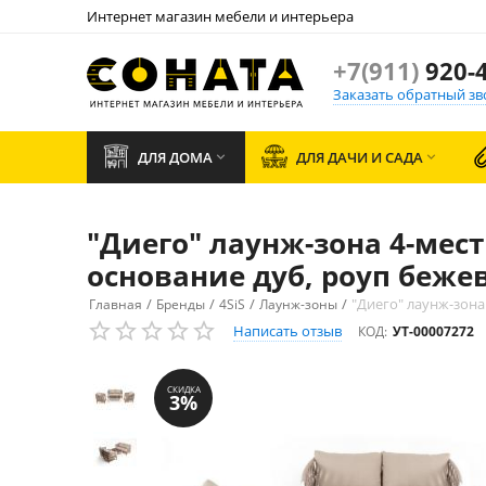
Интернет магазин мебели и интерьера
+7(911)
920-4
Заказать обратный зв
ДЛЯ ДОМА
ДЛЯ ДАЧИ И САДА


"Диего" лаунж-зона 4-мест
основание дуб, роуп беже
/
/
/
/
"Диего" лаунж-зона
Главная
Бренды
4SiS
Лаунж-зоны
Написать отзыв
КОД:
УТ-00007272
СКИДКА
3%