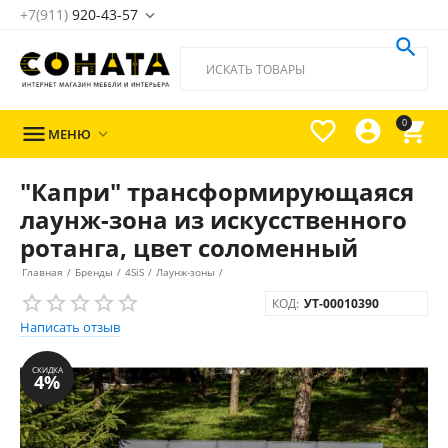
+7(911)
920-43-57





0

МЕНЮ

"Капри" трансформирующаяся
лаунж-зона из искусственного
ротанга, цвет соломенный
Главная
/
Бренды
/
4SiS
/
Лаунж-зоны
/
КОД:
УТ-00010390
Написать отзыв
СКИДКА
4%