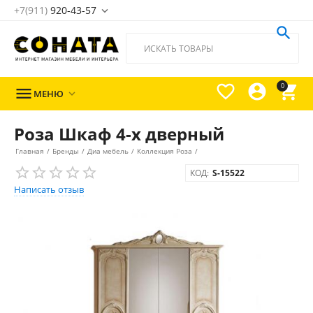
+7(911)
920-43-57





0

МЕНЮ

Роза Шкаф 4-х дверный
Главная
/
Бренды
/
Диа мебель
/
Коллекция Роза
/
КОД:
S-15522
Написать отзыв