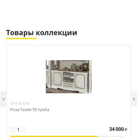
Товары коллекции


Роза-Талия ТВ тумба
Р
34 000
−
+
Р