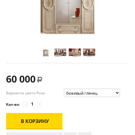
60 000
Р
Варианты цвета Роза:
−
+
Кол-во:
В КОРЗИНУ