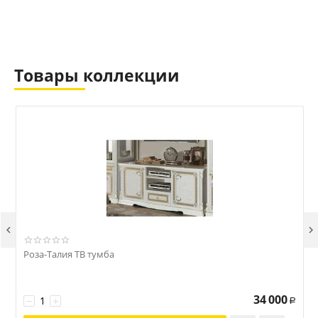
Товары коллекции


Роза-Талия ТВ тумба
Р
34 000
−
+
Р