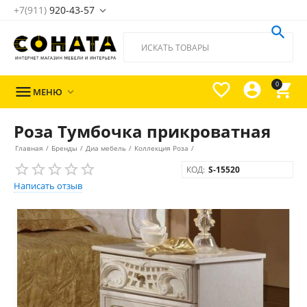
+7(911)
920-43-57





0

МЕНЮ

Роза Тумбочка прикроватная
Главная
/
Бренды
/
Диа мебель
/
Коллекция Роза
/
КОД:
S-15520
Написать отзыв