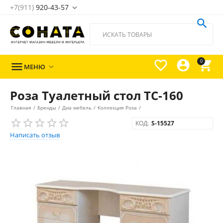
+7(911)
920-43-57





0

МЕНЮ

Роза Туалетный стол ТС-160
Главная
/
Бренды
/
Диа мебель
/
Коллекция Роза
/
КОД:
S-15527
Написать отзыв