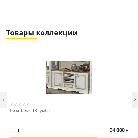
Товары коллекции


Роза-Талия ТВ тумба
Р
34 000
−
+
Р